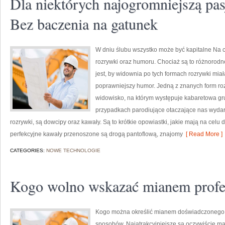
Dla niektórych najogromniejszą pa
Bez baczenia na gatunek
W dniu ślubu wszystko może być kapitalne Na c
rozrywki oraz humoru. Chociaż są to różnorodn
jest, by widownia po tych formach rozrywki mia
poprawniejszy humor. Jedną z znanych form rozry
widowisko, na którym występuje kabaretowa gr
przypadkach parodiujące otaczające nas wydarz
rozrywki, są dowcipy oraz kawały. Są to krótkie opowiastki, jakie mają na cel
perfekcyjne kawały przenoszone są drogą pantoflową, znajomy
[ Read More ]
CATEGORIES:
NOWE TECHNOLOGIE
Kogo wolno wskazać mianem profe
Kogo można określić mianem doświadczonego
sposobów. Najatrakcyjniejsze są oczywiście ma