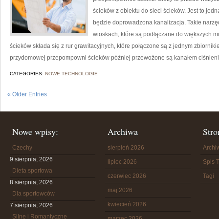
ścieków z obiektu do sieci ścieków. Jest to je
będzie doprowadzona kanalizacja. Takie narzęd
wioskach, które są podłączane do większych 
ścieków składa się z rur grawitacyjnych, które połączone są z jednym zbiornikie
przydomowej przepompowni ścieków później przewożone są kanałem ciśnie
CATEGORIES:
NOWE TECHNOLOGIE
« Older Entries
Nowe wpisy:
Archiwa
Stro
Czechy
sierpień 2026
Arch
9 sierpnia, 2026
lipiec 2026
Spis T
Dieta sportowa
czerwiec 2026
Tagi
8 sierpnia, 2026
maj 2026
Dla sportowców
kwiecień 2026
7 sierpnia, 2026
Silne i Romantyczne
marzec 2026