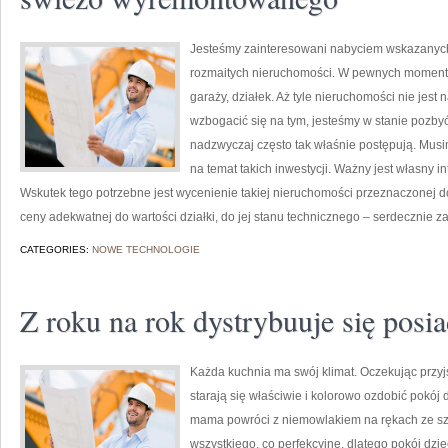
Jesteśmy zainteresowani nabyciem wskazanych 
rozmaitych nieruchomości. W pewnych momen
garaży, działek. Aż tyle nieruchomości nie jes
wzbogacić się na tym, jesteśmy w stanie pozbyć
nadzwyczaj często tak właśnie postępują. Mus
na temat takich inwestycji. Ważny jest własny i
Wskutek tego potrzebne jest wycenienie takiej nieruchomości przeznaczonej do 
ceny adekwatnej do wartości działki, do jej stanu technicznego – serdecznie 
CATEGORIES:
NOWE TECHNOLOGIE
Z roku na rok dystrybuuje się posia
Każda kuchnia ma swój klimat. Oczekując przyjś
starają się właściwie i kolorowo ozdobić pokój
mama powróci z niemowlakiem na rękach ze szp
wszystkiego, co perfekcyjne, dlatego pokój dzi