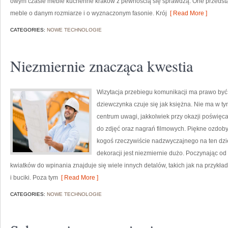
owym czasie meble kuchenne kraków z pewnością się sprawdzą. One przeds
meble o danym rozmiarze i o wyznaczonym fasonie. Krój
[ Read More ]
CATEGORIES:
NOWE TECHNOLOGIE
Niezmiernie znacząca kwestia
Wizytacja przebiegu komunikacji ma prawo by
dziewczynka czuje się jak księżna. Nie ma w ty
centrum uwagi, jakkolwiek przy okazji poświęca 
do zdjęć oraz nagrań filmowych. Piękne ozdoby
kogoś rzeczywiście nadzwyczajnego na ten dzi
dekoracji jest niezmiernie dużo. Poczynając od
kwiatków do wpinania znajduje się wiele innych detalów, takich jak na przykład
i buciki. Poza tym
[ Read More ]
CATEGORIES:
NOWE TECHNOLOGIE