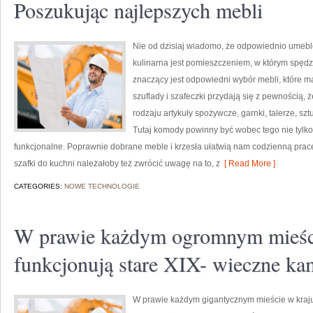
Poszukując najlepszych mebli
Nie od dzisiaj wiadomo, że odpowiednio umeb
kulinarna jest pomieszczeniem, w którym spędz
znaczący jest odpowiedni wybór mebli, które ma
szuflady i szafeczki przydają się z pewnością
rodzaju artykuły spożywcze, garnki, talerze, sz
Tutaj komody powinny być wobec tego nie tylko
funkcjonalne. Poprawnie dobrane meble i krzesła ułatwią nam codzienną prace
szafki do kuchni należałoby też zwrócić uwagę na to, z
[ Read More ]
CATEGORIES:
NOWE TECHNOLOGIE
W prawie każdym ogromnym mieści
funkcjonują stare XIX- wieczne ka
W prawie każdym gigantycznym mieście w kraju