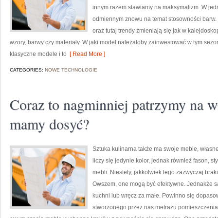
innym razem stawiamy na maksymalizm. W jedn
odmiennym znowu na temat stosowności barw. Je
oraz tutaj trendy zmieniają się jak w kalejdosk
wzory, barwy czy materiały. W jaki model należałoby zainwestować w tym sez
klasyczne modele i to
[ Read More ]
CATEGORIES:
NOWE TECHNOLOGIE
Coraz to nagminniej patrzymy na w
mamy dosyć?
Sztuka kulinarna także ma swoje meble, własn
liczy się jedynie kolor, jednak również fason, s
mebli. Niestety, jakkolwiek tego zazwyczaj bra
Owszem, one mogą być efektywne. Jednakże są
kuchni lub wręcz za małe. Powinno się dopasow
stworzonego przez nas metrażu pomieszczenia,