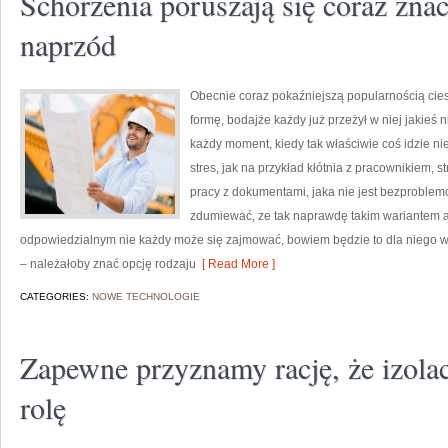
Schorzenia poruszają się coraz znac
naprzód
Obecnie coraz pokaźniejszą popularnością cie
formę, bodajże każdy już przeżył w niej jakieś
każdy moment, kiedy tak właściwie coś idzie ni
stres, jak na przykład kłótnia z pracownikiem,
pracy z dokumentami, jaka nie jest bezproblem
zdumiewać, ze tak naprawdę takim wariantem a
odpowiedzialnym nie każdy może się zajmować, bowiem będzie to dla niego w
– należałoby znać opcję rodzaju
[ Read More ]
CATEGORIES:
NOWE TECHNOLOGIE
Zapewne przyznamy rację, że izolac
rolę