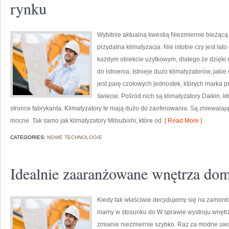
rynku
Wybitnie aktualną kwestią Niezmiernie bieżącą 
przydatna klimatyzacja. Nie istotne czy jest lat
każdym obiekcie użytkowym, dlatego że dzięki 
do istnienia. Istnieje dużo klimatyzatorów, jaki
jest parę czołowych jednostek, których marka 
świecie. Pośród nich są klimatyzatory Daikin, 
stronce fabrykanta. Klimatyzatory te mają dużo do zaoferowania. Są zniewalając
mocne. Tak samo jak klimatyzatory Mitsubishi, które od
[ Read More ]
CATEGORIES:
NOWE TECHNOLOGIE
Idealnie zaaranżowane wnętrza do
Kiedy tak właściwie decydujemy się na zamonto
mamy w stosunku do W sprawie wystroju wnętrz
zmianie niezmiernie szybko. Raz za modne uwa