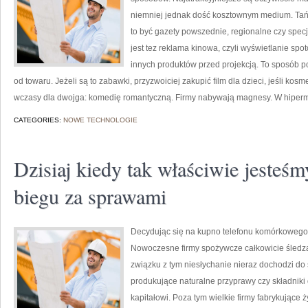
niemniej jednak dość kosztownym medium. Tańsz
to być gazety powszednie, regionalne czy spe
jest tez reklama kinowa, czyli wyświetlanie spo
innych produktów przed projekcją. To sposób po
od towaru. Jeżeli są to zabawki, przyzwoiciej zakupić film dla dzieci, jeśli kos
wczasy dla dwojga: komedię romantyczną. Firmy nabywają magnesy. W hiper
CATEGORIES:
NOWE TECHNOLOGIE
Dzisiaj kiedy tak właściwie jeste
biegu za sprawami
Decydując się na kupno telefonu komórkowego 
Nowoczesne firmy spożywcze całkowicie śledzą
związku z tym niesłychanie nieraz dochodzi do s
produkujące naturalne przyprawy czy składniki
kapitałowi. Poza tym wielkie firmy fabrykujące