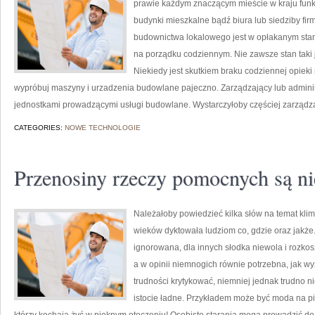
prawie każdym znaczącym mieście w kraju funkc
budynki mieszkalne bądź biura lub siedziby firm
budownictwa lokalowego jest w opłakanym stani
na porządku codziennym. Nie zawsze stan taki
Niekiedy jest skutkiem braku codziennej opiek
wypróbuj maszyny i urzadzenia budowlane pajeczno. Zarządzający lub adminis
jednostkami prowadzącymi usługi budowlane. Wystarczyłoby częściej zarządz
CATEGORIES:
NOWE TECHNOLOGIE
Przenosiny rzeczy pomocnych są n
Należałoby powiedzieć kilka słów na temat klim
wieków dyktowała ludziom co, gdzie oraz jakże
ignorowana, dla innych słodka niewola i rozkos
a w opinii niemnogich równie potrzebna, jak w
trudności krytykować, niemniej jednak trudno n
istocie ładne. Przykładem może być moda na p