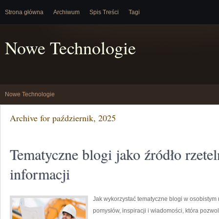
Strona główna
Archiwum
Spis Treści
Tagi
Nowe Technologie
Nowe Technologie
Archive for październik, 2025
Tematyczne blogi jako źródło rzetel
informacji
Jak wykorzystać tematyczne blogi w osobistym
pomysłów, inspiracji i wiadomości, która pozwol