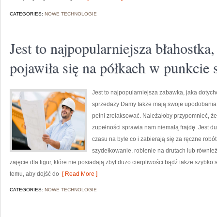
CATEGORIES:
NOWE TECHNOLOGIE
Jest to najpopularniejsza błahostka
pojawiła się na półkach w punkcie 
Jest to najpopularniejsza zabawka, jaka dotych
sprzedaży Damy także mają swoje upodobania, 
pełni zrelaksować. Należałoby przypomnieć, ż
zupełności sprawia nam niemałą frajdę. Jest duż
czasu na byle co i zabierają się za ręczne robó
szydełkowanie, robienie na drutach lub również
zajęcie dla figur, które nie posiadają zbyt dużo cierpliwości bądź także szybko
temu, aby dojść do
[ Read More ]
CATEGORIES:
NOWE TECHNOLOGIE