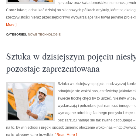
sprzedaż oraz świadomość konsumencką swoi
Coraz łatwiej odszukać dzisiaj na sklepowych półkach artykuły, które są ekologi
rzeczywistości nieraz przedsiębiorstwo wytwarzające taki towar jedynie proje
More ]
CATEGORIES:
NOWE TECHNOLOGIE
Sztuka w dzisiejszym pojęciu niesł
pozostaje zaprezentowana
Sztuka w dzisiejszym pojęciu nadzwyczaj konkr
odnajduje się wokół nas jest świetny, jakkolwi
świecie trochę chęci by to ujrzeć. Niestety w p
wystarczają i potrzebne jest nam coś innego – 
wymagane odrobinę żadnego pomysłu i chęci up
bez zarzutu nadaje się tak zwane decoupage –
na to, by w niedrogi i prędki sposób zmienić otoczenie wokół nas – http://ww
na to, abyśmy stare brzydkie
[ Read More ]