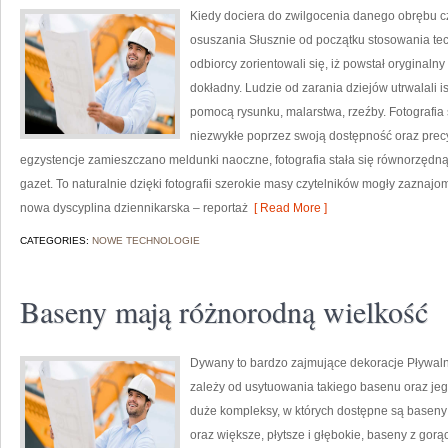
Kiedy dociera do zwilgocenia danego obrębu c
osuszania Słusznie od początku stosowania tech
odbiorcy zorientowali się, iż powstał oryginalny
dokładny. Ludzie od zarania dziejów utrwalali 
pomocą rysunku, malarstwa, rzeźby. Fotografi
niezwykłe poprzez swoją dostępność oraz precy
egzystencje zamieszczano meldunki naoczne, fotografia stała się równorzęd
gazet. To naturalnie dzięki fotografii szerokie masy czytelników mogły zaznajo
nowa dyscyplina dziennikarska – reportaż
[ Read More ]
CATEGORIES:
NOWE TECHNOLOGIE
Baseny mają różnorodną wielkość
Dywany to bardzo zajmujące dekoracje Pływaln
zależy od usytuowania takiego basenu oraz je
duże kompleksy, w których dostępne są baseny 
oraz większe, płytsze i głębokie, baseny z gor