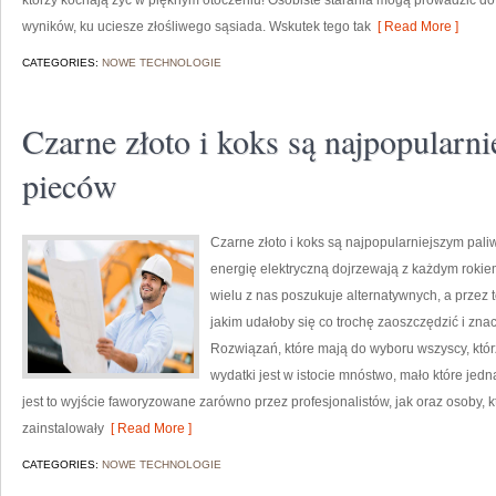
którzy kochają żyć w pięknym otoczeniu! Osobiste starania mogą prowadzić d
wyników, ku uciesze złośliwego sąsiada. Wskutek tego tak
[ Read More ]
CATEGORIES:
NOWE TECHNOLOGIE
Czarne złoto i koks są najpopularn
pieców
Czarne złoto i koks są najpopularniejszym pal
energię elektryczną dojrzewają z każdym roki
wielu z nas poszukuje alternatywnych, a przez to
jakim udałoby się co trochę zaoszczędzić i zn
Rozwiązań, które mają do wyboru wszyscy, któr
wydatki jest w istocie mnóstwo, mało które jedna
jest to wyjście faworyzowane zarówno przez profesjonalistów, jak oraz osoby, 
zainstalowały
[ Read More ]
CATEGORIES:
NOWE TECHNOLOGIE