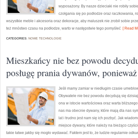
wyposażony. By nasze dzieciaki nie robiły sob
czołgania się po podłodze oraz raczkowania, r
wszystkie meble i akcesoria oraz dekoracje, aby maluszek nie zrobił sobie pr
też mnóstwo czasu na podłodze, warto w następstwie tego pomyśleć
[ Read Mo
CATEGORIES:
NOWE TECHNOLOGIE
Mieszkańcy nie bez powodu decyduj
posługę prania dywanów, ponieważ
Jeśli mamy zamiar w niedługim czasie umeblo
Obywatele nie bez powodu decydują się dzisia
ona w istocie wartościowa oraz warta bliższego
nas ma obecnie dywany, które mają dla nas sym
lat i trudno jest nam się ich pozbyć. Jak wiad
miejsce dywany, które należy na bieżąco czyści
takie łatwe jakby się mogło wydawać. Faktem jest to, że ludzie regularnie odku