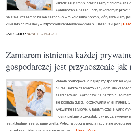
kilkadziesiąt stopni oraz baseny z chlorowana 
wybudowanie basenu przy stworzonym przez n
na stałe, czasem to basen sezonowy – to kolosalny ponton, który ustawiany je
kilka letnich miesięcy – http://producent-basenow.com.pl. Basen taki jest
[ Read
CATEGORIES:
NOWE TECHNOLOGIE
Zamiarem istnienia każdej prywatne
gospodarczej jest przynoszenie jak
Panele podłogowe to najlepszy sposób na wyk
biurze Dobrze zaaranżowany dom, dla każde
zaaranżować i wykończyć na bardzo dużo rozma
się posiada gusta i oczekiwania w tej materii. O
wykwintne i stylowe, w tamtym czasie warto wy
można pięknie przekształcić wnętrza swojego m
jest aktualnie niesłychanie wielki. Potężną popularnością raduje się sklep z pa
internetową. Sklep ów może się poszczycić
[ Read More ]