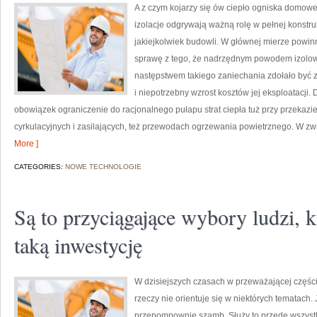
A z czym kojarzy się ów ciepło ogniska domow
izolacje odgrywają ważną rolę w pełnej konstruk
jakiejkolwiek budowli. W głównej mierze powi
sprawę z tego, że nadrzędnym powodem izolowan
następstwem takiego zaniechania zdołało być z
i niepotrzebny wzrost kosztów jej eksploatacji. D
obowiązek ograniczenie do racjonalnego pułapu strat ciepła tuż przy przekazi
cyrkulacyjnych i zasilających, też przewodach ogrzewania powietrznego. W z
More ]
CATEGORIES:
NOWE TECHNOLOGIE
Są to przyciągające wybory ludzi, k
taką inwestycję
W dzisiejszych czasach w przeważającej części
rzeczy nie orientuje się w niektórych tematach
przepompownie szamb. Służy to przede wszystk