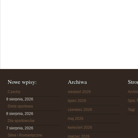
Nowe wpisy:
Archiwa
Stro
Czechy
sierpień 2026
Arch
9 sierpnia, 2026
lipiec 2026
Spis T
Dieta sportowa
czerwiec 2026
Tagi
8 sierpnia, 2026
maj 2026
Dla sportowców
kwiecień 2026
7 sierpnia, 2026
Silne i Romantyczne
marzec 2026