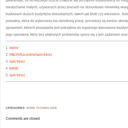
gwarantuje, że do każdego użycia znajdzie się porządnie dopasowany do nieg
niesłychanie małych, używanych przez pracach na stosunkowo niewielką skalę
budowach dużych budynków mieszkalnych, takich jak bloki czy wieżowce. Jeżel
prywatna, która do wykonania ma określoną pracę, procedury są bardzo skompl
uprawnień, których posiadanie jest potrzebne do legalnego kierowania każdy
jego operatora, który bez większych problemów upora się z tym zadaniem oraz
1.
wpisy
2.
http://cifca.online/spis-tresci
3.
spis tresci
4.
teksty
5.
spis tresci
CATEGORIES:
NOWE TECHNOLOGIE
Comments are closed.