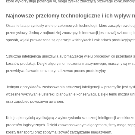
które wykorzystują⁤ potencjał AI, mogą zyskać znaczącą przewagę⁤ konkurencyj
Najnowsze przełomy ​technologiczne i ich wpływ 
Ostatnie lata‍ przyniosły wiele przełomowych technologii, które zaczęły rewolucj
przemysłowy. Jedną z najbardziej znaczących innowacji jest rozwój sztucznej in
sposób, w jaki prowadzone są operacje w fabrykach i zakładach produkcyjnych
Sztuczna inteligencja umożliwia automatyzację wielu procesów, co przekłada s
kosztów produkcji. Dzięki algorytmom uczenia maszynowego, maszyny są w⁣ s
przewidywać awarie oraz optymalizować proces produkcyjny.
Jednym z przykładów zastosowania sztucznej inteligencji w przemyśle jest sy
wczesne wykrywanie usterek i planowanie konserwacji. Dzięki temu można uni
oraz zapobiec poważnym awariom.
Kolejną korzyścią wynikającą z wykorzystania sztucznej inteligencji w sektorz
procesów logistycznych. Dzięki zaawansowanym algorytmom, firmy mogą zopt
koszty transportu oraz zoptymalizować zarządzanie magazynem.