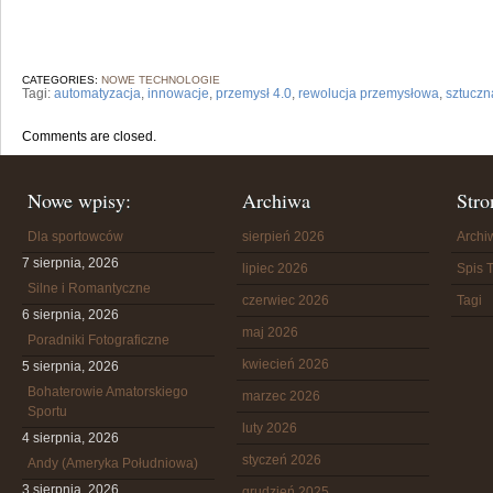
CATEGORIES:
NOWE TECHNOLOGIE
Tagi:
automatyzacja
,
innowacje
,
przemysł 4.0
,
rewolucja przemysłowa
,
sztuczn
Comments are closed.
Nowe wpisy:
Archiwa
Stro
Dla sportowców
sierpień 2026
Arch
7 sierpnia, 2026
lipiec 2026
Spis T
Silne i Romantyczne
czerwiec 2026
Tagi
6 sierpnia, 2026
maj 2026
Poradniki Fotograficzne
kwiecień 2026
5 sierpnia, 2026
Bohaterowie Amatorskiego
marzec 2026
Sportu
luty 2026
4 sierpnia, 2026
styczeń 2026
Andy (Ameryka Południowa)
3 sierpnia, 2026
grudzień 2025