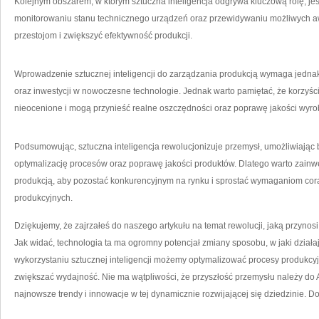
Kolejnym obszarem, w którym sztuczna inteligencja odgrywa​ kluczową rolę, je
monitorowaniu stanu technicznego urządzeń ⁣oraz przewidywaniu możliwych 
przestojom i zwiększyć​ efektywność produkcji.
Wprowadzenie sztucznej inteligencji do zarządzania produkcją wymaga jedn
oraz inwestycji w nowoczesne technologie. Jednak warto pamiętać, że korzyści
nieocenione i ​mogą przynieść realne oszczędności ‌oraz poprawę jakości wyr
Podsumowując, sztuczna inteligencja rewolucjonizuje przemysł, umożliwiając b
optymalizację procesów oraz ‌poprawę jakości produktów. Dlatego warto zainw
produkcją, aby pozostać konkurencyjnym na rynku ⁢i sprostać wymaganiom cor
produkcyjnych.
Dziękujemy, że zajrzałeś do naszego artykułu na temat rewolucji, jaką przynosi
Jak‍ widać,‌ technologia ta ma ogromny potencjał ‍zmiany sposobu, w jaki‌ działa
‍wykorzystaniu sztucznej inteligencji możemy optymalizować procesy produkcy
zwiększać wydajność. ‌Nie ma wątpliwości, że przyszłość przemysłu należy do A
najnowsze trendy i ‍innowacje w tej​ dynamicznie rozwijającej się dziedzinie. 