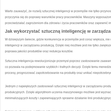
Warto zauważyć, że rozwój sztucznej inteligencji w ​przemyśle nie tylko​ przyno
przyczynia się do poprawy warunków pracy pracowników. Maszyny wyposażone w
przeciwdziałać zagrożeniom dla zdrowia i życia pracowników oraz zapewnić‌ i
Jak wykorzystać sztuczną inteligencję w⁣ zarządz
W dzisiejszym świecie, gdzie konkurencja ‌w przemyśle​ jest coraz większa, nie
inteligencji w zarządzaniu produkcją. ‌Dzięki niej możliwe jest ⁢nie ⁢tylko zwięks
poprawa jakości produktów oraz redukcja kosztów.
Sztuczna inteligencja rewolucjonizuje przemysł poprzez zastosowanie zaawa
co pozwala na ‌podejmowanie⁣ szybkich i trafnych decyzji. Dzięki temu mened
procesy, prognozować⁤ zapotrzebowanie na produkty oraz unikać niepotrzebny
Jednym z największych zastosowań sztucznej​ inteligencji w zarządzaniu pro
produkcyjnych. Dzięki algorytmom uczenia maszynowego możliwe jest wyznacz
minimalizujących koszty‌ i zapewniających ‌sprawne działanie linii produkcyjnyc