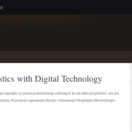
gi
e
stics with Digital Technology
a logistyki za pomocą technologii cyfrowych to nie tylko przyszłość, ale już
branży. Poznajcie najnowsze trendy i innowacje! #logistyka #technologia