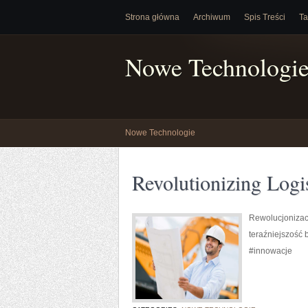
Strona główna
Archiwum
Spis Treści
Ta
Nowe Technologi
Nowe Technologie
Revolutionizing Logi
Rewolucjonizacj
teraźniejszość 
#innowacje