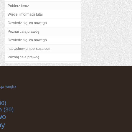
Pobierz teraz
Więcej informacji tutaj
Dowiedz się, co nowego
Poznaj całą prawdę
Dowiedz się, co nowego
http://showjumpersusa.com
Poznaj całą prawdę
cja wnętrz
30)
a
(30)
wo
by