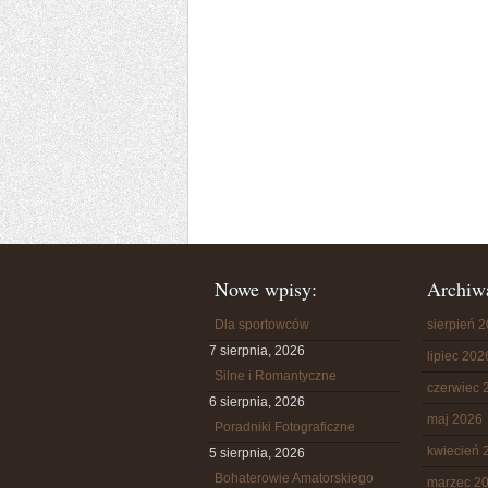
Nowe wpisy:
Archiw
Dla sportowców
sierpień 
7 sierpnia, 2026
lipiec 202
Silne i Romantyczne
czerwiec 
6 sierpnia, 2026
maj 2026
Poradniki Fotograficzne
kwiecień 
5 sierpnia, 2026
Bohaterowie Amatorskiego
marzec 2