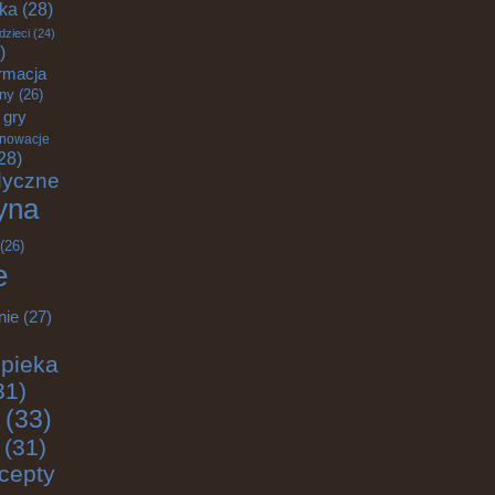
yka
(28)
dzieci
(24)
)
rmacja
zny
(26)
gry
nnowacje
28)
dyczne
yna
(26)
e
nie
(27)
pieka
31)
(33)
(31)
cepty