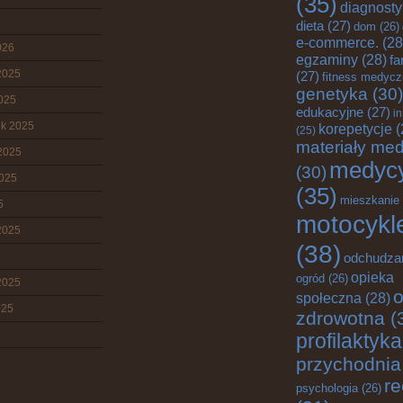
(35)
diagnost
dieta
(27)
dom
(26)
e-commerce.
(28
026
egzaminy
(28)
fa
2025
(27)
fitness medyc
genetyka
(30)
2025
edukacyjne
(27)
i
ik 2025
korepetycje
(
(25)
materiały me
2025
medyc
(30)
2025
(35)
mieszkanie
5
motocykl
2025
(38)
odchudza
opieka
ogród
(26)
2025
o
społeczna
(28)
025
zdrowotna
(
profilaktyka
przychodnia
re
psychologia
(26)