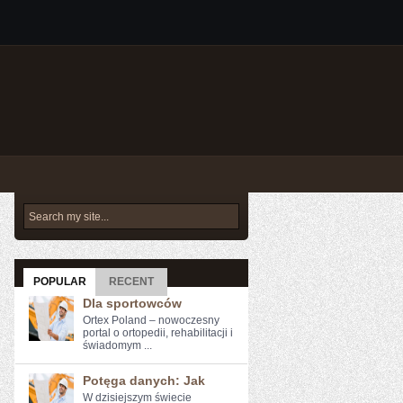
POPULAR
RECENT
Dla sportowców
Ortex Poland – nowoczesny
portal o ortopedii, rehabilitacji i
świadomym ...
Potęga danych: Jak
W dzisiejszym świecie