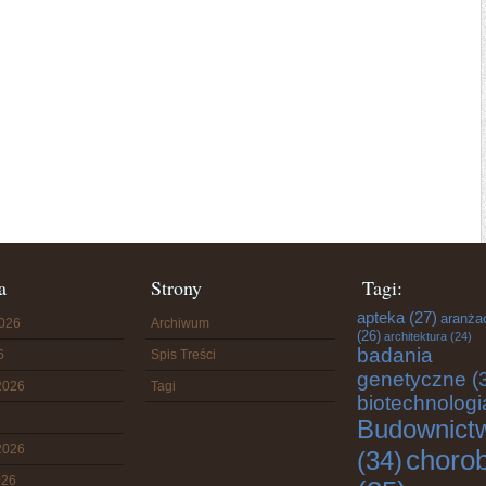
a
Strony
Tagi:
apteka
(27)
aranża
2026
Archiwum
(26)
architektura
(24)
badania
6
Spis Treści
genetyczne
(
2026
Tagi
biotechnologi
Budownict
2026
choro
(34)
026