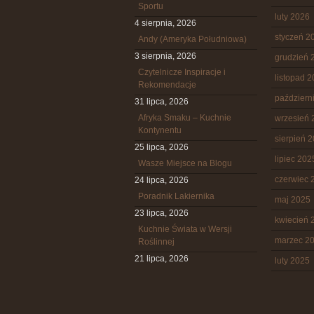
Sportu
luty 2026
4 sierpnia, 2026
styczeń 2
Andy (Ameryka Południowa)
3 sierpnia, 2026
grudzień 
Czytelnicze Inspiracje i
listopad 
Rekomendacje
październ
31 lipca, 2026
Afryka Smaku – Kuchnie
wrzesień 
Kontynentu
sierpień 
25 lipca, 2026
lipiec 202
Wasze Miejsce na Blogu
czerwiec 
24 lipca, 2026
Poradnik Lakiernika
maj 2025
23 lipca, 2026
kwiecień 
Kuchnie Świata w Wersji
marzec 2
Roślinnej
21 lipca, 2026
luty 2025