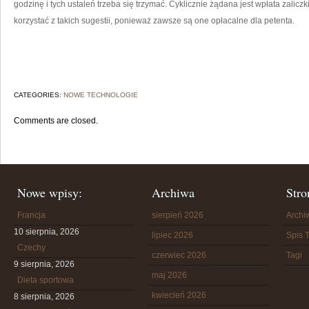
godzinę i tych ustaleń trzeba się trzymać. Cyklicznie żądana jest wpłata zalicz
korzystać z takich sugestii, ponieważ zawsze są one opłacalne dla petenta.
CATEGORIES:
NOWE TECHNOLOGIE
Comments are closed.
Nowe wpisy:
Archiwa
Stro
Francja
sierpień 2026
Arch
10 sierpnia, 2026
lipiec 2026
Spis T
Czechy
czerwiec 2026
Tagi
9 sierpnia, 2026
maj 2026
Dieta sportowa
kwiecień 2026
8 sierpnia, 2026