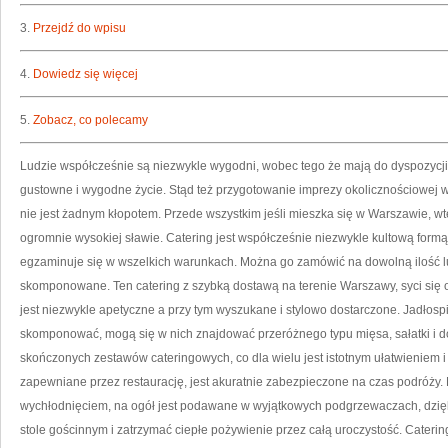
3.
Przejdź do wpisu
4.
Dowiedz się więcej
5.
Zobacz, co polecamy
Ludzie współcześnie są niezwykle wygodni, wobec tego że mają do dyspozycji
gustowne i wygodne życie. Stąd też przygotowanie imprezy okolicznościowej
nie jest żadnym kłopotem. Przede wszystkim jeśli mieszka się w Warszawie, wte
ogromnie wysokiej sławie. Catering jest współcześnie niezwykle kultową formą
egzaminuje się w wszelkich warunkach. Można go zamówić na dowolną ilość lu
skomponowane. Ten catering z szybką dostawą na terenie Warszawy, syci się
jest niezwykle apetyczne a przy tym wyszukane i stylowo dostarczone. Jadło
skomponować, mogą się w nich znajdować przeróżnego typu mięsa, sałatki i d
skończonych zestawów cateringowych, co dla wielu jest istotnym ułatwieniem i
zapewniane przez restaurację, jest akuratnie zabezpieczone na czas podróży.
wychłodnięciem, na ogół jest podawane w wyjątkowych podgrzewaczach, dzię
stole gościnnym i zatrzymać ciepłe pożywienie przez całą uroczystość. Cateri