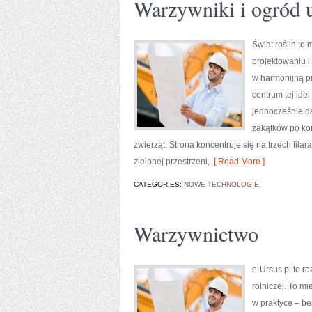
Warzywniki i ogród 
Świat roślin to
projektowaniu i
w harmonijną pr
centrum tej idei
jednocześnie d
zakątków po ko
zwierząt. Strona koncentruje się na trzech fila
zielonej przestrzeni,
[ Read More ]
CATEGORIES:
NOWE TECHNOLOGIE
Warzywnictwo
e-Ursus.pl to r
rolniczej. To m
w praktyce – be