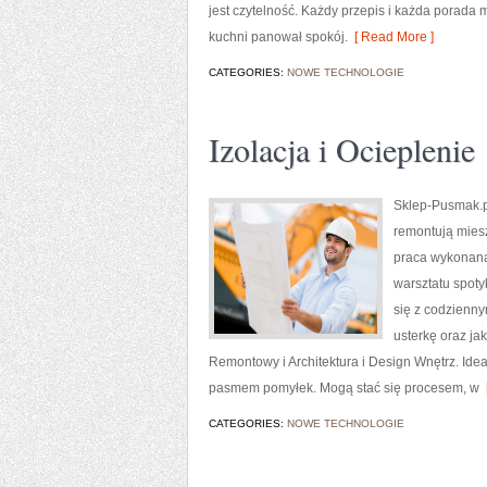
jest czytelność. Każdy przepis i każda porada m
kuchni panował spokój.
[ Read More ]
CATEGORIES:
NOWE TECHNOLOGIE
Izolacja i Ocieplenie
Sklep-Pusmak.pl
remontują mies
praca wykonana
warsztatu spoty
się z codzienn
usterkę oraz ja
Remontowy i Architektura i Design Wnętrz. Ide
pasmem pomyłek. Mogą stać się procesem, w
[
CATEGORIES:
NOWE TECHNOLOGIE