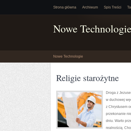
Strona główna
Archiwum
Spis Treści
Ta
Nowe Technologi
Nowe Technologie
Religie starożytne
Droga z Jezusem
w duchowej wędr
z Chrystusem or
przekonanie nie
dniu. Warto prz
realnością. Cho