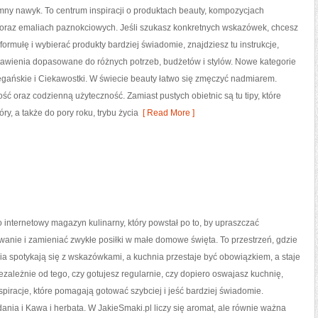
mny nawyk. To centrum inspiracji o produktach beauty, kompozycjach
oraz emaliach paznokciowych. Jeśli szukasz konkretnych wskazówek, chcesz
 formułę i wybierać produkty bardziej świadomie, znajdziesz tu instrukcje,
tawienia dopasowane do różnych potrzeb, budżetów i stylów. Nowe kategorie
egańskie i Ciekawostki. W świecie beauty łatwo się zmęczyć nadmiarem.
ć oraz codzienną użyteczność. Zamiast pustych obietnic są tu tipy, które
y, a także do pory roku, trybu życia
[ Read More ]
o internetowy magazyn kulinarny, który powstał po to, by upraszczać
anie i zamieniać zwykłe posiłki w małe domowe święta. To przestrzeń, gdzie
a spotykają się z wskazówkami, a kuchnia przestaje być obowiązkiem, a staje
iezależnie od tego, czy gotujesz regularnie, czy dopiero oswajasz kuchnię,
nspiracje, które pomagają gotować szybciej i jeść bardziej świadomie.
nia i Kawa i herbata. W JakieSmaki.pl liczy się aromat, ale równie ważna