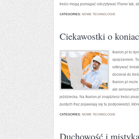
treści mogą pomagać odczytywać Pismo tak, ab
CATEGORIES:
NOWE TECHNOLOGIE
Ciekawostki o konia
Ikarion.pl to d
spojrzeniem. To
odkrywać śmiałe
docierał do tre
Ikarion.pl może
ale sensownych 
jeździecka. Na Ikarion.pl znajdziesz treści pis
pustych fraz pojawiają się tu podpowiedzi, któ
CATEGORIES:
NOWE TECHNOLOGIE
Duchowość i mistyka