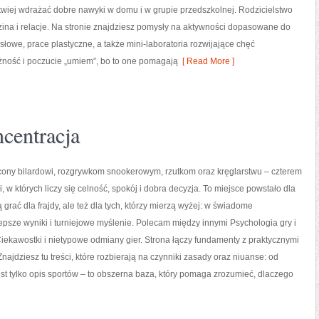
twiej wdrażać dobre nawyki w domu i w grupie przedszkolnej. Rodzicielstwo
zina i relacje. Na stronie znajdziesz pomysły na aktywności dopasowane do
łowe, prace plastyczne, a także mini-laboratoria rozwijające chęć
żność i poczucie „umiem”, bo to one pomagają
[ Read More ]
ncentracja
cony bilardowi, rozgrywkom snookerowym, rzutkom oraz kręglarstwu – czterem
, w których liczy się celność, spokój i dobra decyzja. To miejsce powstało dla
 grać dla frajdy, ale też dla tych, którzy mierzą wyżej: w świadome
epsze wyniki i turniejowe myślenie. Polecam między innymi Psychologia gry i
Ciekawostki i nietypowe odmiany gier. Strona łączy fundamenty z praktycznymi
ajdziesz tu treści, które rozbierają na czynniki zasady oraz niuanse: od
est tylko opis sportów – to obszerna baza, który pomaga zrozumieć, dlaczego