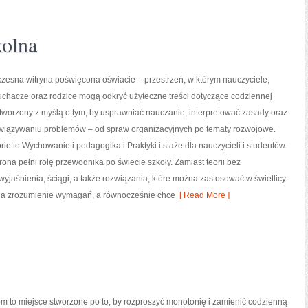
kolna
zesna witryna poświęcona oświacie – przestrzeń, w którym nauczyciele,
słuchacze oraz rodzice mogą odkryć użyteczne treści dotyczące codziennej
l tworzony z myślą o tym, by usprawniać nauczanie, interpretować zasady oraz
iązywaniu problemów – od spraw organizacyjnych po tematy rozwojowe.
ie to Wychowanie i pedagogika i Praktyki i staże dla nauczycieli i studentów.
trona pełni rolę przewodnika po świecie szkoły. Zamiast teorii bez
wyjaśnienia, ściągi, a także rozwiązania, które można zastosować w świetlicy.
na zrozumienie wymagań, a równocześnie chce
[ Read More ]
m to miejsce stworzone po to, by rozproszyć monotonię i zamienić codzienną