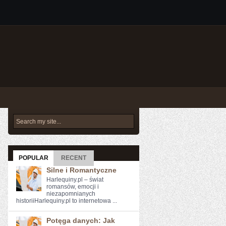
POPULAR
RECENT
Silne i Romantyczne
Harlequiny.pl – świat
romansów, emocji i
niezapomnianych
historiiHarlequiny.pl to internetowa ...
Potęga danych: Jak