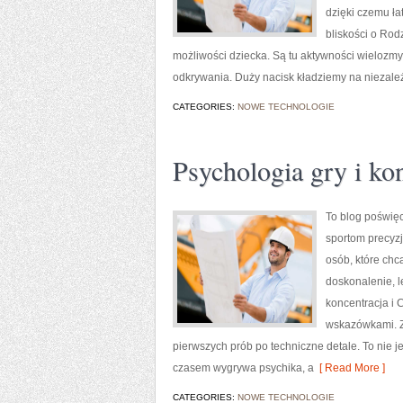
dzięki czemu ła
bliskości o Rod
możliwości dziecka. Są tu aktywności wielozmys
odkrywania. Duży nacisk kładziemy na niezale
CATEGORIES:
NOWE TECHNOLOGIE
Psychologia gry i ko
To blog poświę
sportom precyzji
osób, które chcą
doskonalenie, l
koncentracja i 
wskazówkami. Zn
pierwszych prób po techniczne detale. To nie j
czasem wygrywa psychika, a
[ Read More ]
CATEGORIES:
NOWE TECHNOLOGIE