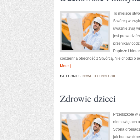
To miejsce stw
Stwórcą w zwykł
uważnie żyją wia
jest prowadzić 
przenikały codz
Papieże i hiera
codzienna obecność z Stwórcą. Nie chodzi o per
More ]
CATEGORIES:
NOWE TECHNOLOGIE
Zdrowie dzieci
Przedszkole w W
niemowlętach o
Strona gromadzi
jak budować bez