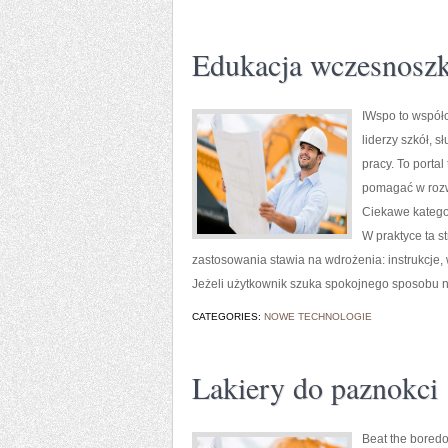
Edukacja wczesnosz
IWspo to współc
liderzy szkół, 
pracy. To porta
pomagać w rozw
Ciekawe kategor
W praktyce ta s
zastosowania stawia na wdrożenia: instrukcje, 
Jeżeli użytkownik szuka spokojnego sposobu 
CATEGORIES:
NOWE TECHNOLOGIE
Lakiery do paznokci
Beat the boredo