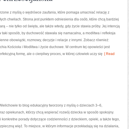
orzone z myślą o wędrówce zaufania, które pomaga umacniać relację z
ych chwilach. Strona jest punktem odniesienia dla osób, które chcą bardziej
rą – nie tylko od święta, ale także wtedy, gdy życie stawia próby. Jej intencją
w taki sposób, by duchowość stawała się namacalna, a modlitwa i refleksja
ienne obowiązki, rozmowy, decyzje i relacje z innymi. Zobacz również:
rchia Kościoła i Modlitwa i życie duchowe. W centrum tej opowieści jest
fekcyjną formę, ale o cierpliwy proces, w której człowiek uczy się
[ Read
ielichowie to blog edukacyjny tworzony z myślą o dzieciach 3–6,
raz opiekunach, którzy chcą wspierać rozwój dziecka w sposób spokojny.
 konkretne porady dotyczące codzienności z dzieckiem, opieki, a także tego,
pieczną więź. To miejsce, w którym informacje przekładają się na działania,