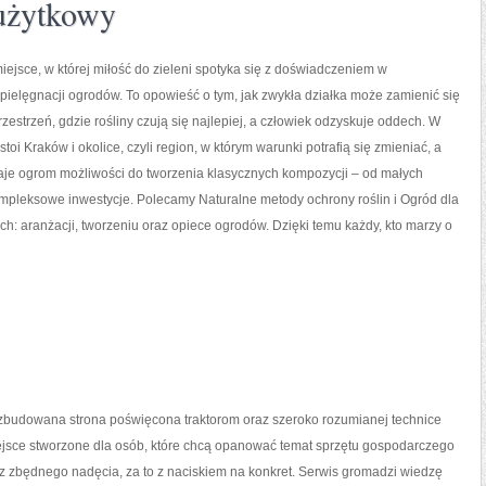
użytkowy
 miejsce, w której miłość do zieleni spotyka się z doświadczeniem w
 pielęgnacji ogrodów. To opowieść o tym, jak zwykła działka może zamienić się
zestrzeń, gdzie rośliny czują się najlepiej, a człowiek odzyskuje oddech. W
 stoi Kraków i okolice, czyli region, w którym warunki potrafią się zmieniać, a
aje ogrom możliwości do tworzenia klasycznych kompozycji – od małych
mpleksowe inwestycje. Polecamy Naturalne metody ochrony roślin i Ogród dla
rach: aranżacji, tworzeniu oraz opiece ogrodów. Dzięki temu każdy, kto marzy o
ozbudowana strona poświęcona traktorom oraz szeroko rozumianej technice
iejsce stworzone dla osób, które chcą opanować temat sprzętu gospodarczego
z zbędnego nadęcia, za to z naciskiem na konkret. Serwis gromadzi wiedzę