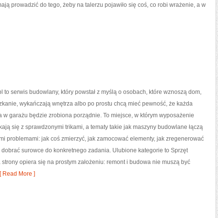
ają prowadzić do tego, żeby na talerzu pojawiło się coś, co robi wrażenie, a w
 to serwis budowlany, który powstał z myślą o osobach, które wznoszą dom,
zkanie, wykańczają wnętrza albo po prostu chcą mieć pewność, że każda
 w garażu będzie zrobiona porządnie. To miejsce, w którym wyposażenie
kają się z sprawdzonymi trikami, a tematy takie jak maszyny budowlane łączą
ymi problemami: jak coś zmierzyć, jak zamocować elementy, jak zregenerować
k dobrać surowce do konkretnego zadania. Ulubione kategorie to Sprzęt
a strony opiera się na prostym założeniu: remont i budowa nie muszą być
 Read More ]