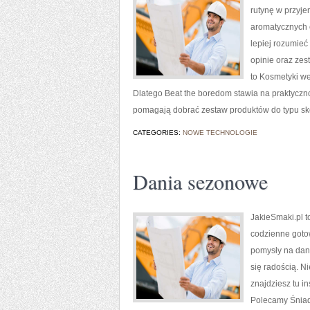
rutynę w przyje
aromatycznych 
lepiej rozumieć
opinie oraz zes
to Kosmetyki w
Dlatego Beat the boredom stawia na praktycznoś
pomagają dobrać zestaw produktów do typu skór
CATEGORIES:
NOWE TECHNOLOGIE
Dania sezonowe
JakieSmaki.pl t
codzienne gotow
pomysły na dani
się radością. N
znajdziesz tu i
Polecamy Śniada