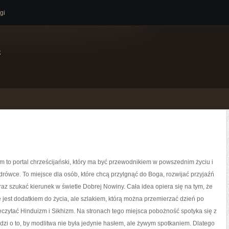
gi
e
 to portal chrześcijański, który ma być przewodnikiem w powszednim życiu i
ówce. To miejsce dla osób, które chcą przylgnąć do Boga, rozwijać przyjaźń
az szukać kierunek w świetle Dobrej Nowiny. Cała idea opiera się na tym, że
 jest dodatkiem do życia, ale szlakiem, którą można przemierzać dzień po
eczytać Hinduizm i Sikhizm. Na stronach tego miejsca pobożność spotyka się z
dzi o to, by modlitwa nie była jedynie hasłem, ale żywym spotkaniem. Dlatego