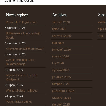
Comments are closed.
Nowe wpisy:
Archiwa
Stro
Poradniki Fotograficzne
sierpień 2026
Arch
5 sierpnia, 2026
lipiec 2026
Spis T
Bohaterowie Amatorskiego
czerwiec 2026
Tagi
Sportu
maj 2026
4 sierpnia, 2026
Andy (Ameryka Południowa)
kwiecień 2026
3 sierpnia, 2026
marzec 2026
Czytelnicze Inspiracje i
luty 2026
Rekomendacje
31 lipca, 2026
styczeń 2026
Afryka Smaku – Kuchnie
grudzień 2025
Kontynentu
listopad 2025
25 lipca, 2026
Wasze Miejsce na Blogu
październik 2025
24 lipca, 2026
wrzesień 2025
Poradnik Lakiernika
sierpień 2025