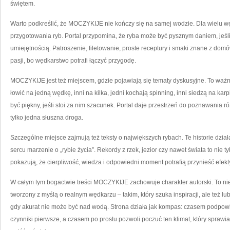
świętem.
Warto podkreślić, że MOCZYKIJE nie kończy się na samej wodzie. Dla wielu węd
przygotowania ryb. Portal przypomina, że ryba może być pysznym daniem, jeśli
umiejętnością. Patroszenie, filetowanie, proste receptury i smaki znane z do
pasji, bo wędkarstwo potrafi łączyć przygodę.
MOCZYKIJE jest też miejscem, gdzie pojawiają się tematy dyskusyjne. To waż
łowić na jedną wędkę, inni na kilka, jedni kochają spinning, inni siedzą na kar
być piękny, jeśli stoi za nim szacunek. Portal daje przestrzeń do poznawania r
tylko jedna słuszna droga.
Szczególne miejsce zajmują też teksty o największych rybach. Te historie dzi
sercu marzenie o „rybie życia”. Rekordy z rzek, jezior czy nawet świata to nie tyl
pokazują, że cierpliwość, wiedza i odpowiedni moment potrafią przynieść efekty
W całym tym bogactwie treści MOCZYKIJE zachowuje charakter autorski. To nie j
tworzony z myślą o realnym wędkarzu – takim, który szuka inspiracji, ale też lu
gdy akurat nie może być nad wodą. Strona działa jak kompas: czasem podpowie
czynniki pierwsze, a czasem po prostu pozwoli poczuć ten klimat, który spraw