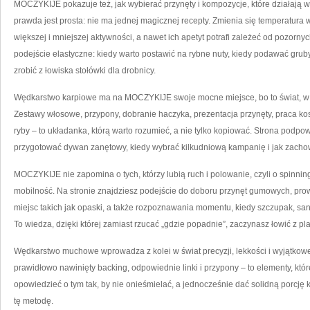
MOCZYKIJE pokazuje też, jak wybierać przynęty i kompozycje, które działają 
prawda jest prosta: nie ma jednej magicznej recepty. Zmienia się temperatura w
większej i mniejszej aktywności, a nawet ich apetyt potrafi zależeć od pozorny
podejście elastyczne: kiedy warto postawić na rybne nuty, kiedy podawać gruby
zrobić z łowiska stołówki dla drobnicy.
Wędkarstwo karpiowe ma na MOCZYKIJE swoje mocne miejsce, bo to świat, w kt
Zestawy włosowe, przypony, dobranie haczyka, prezentacja przynęty, praca kos
ryby – to układanka, którą warto rozumieć, a nie tylko kopiować. Strona podpowi
przygotować dywan zanętowy, kiedy wybrać kilkudniową kampanię i jak zachow
MOCZYKIJE nie zapomina o tych, którzy lubią ruch i polowanie, czyli o spinni
mobilność. Na stronie znajdziesz podejście do doboru przynęt gumowych, pro
miejsc takich jak opaski, a także rozpoznawania momentu, kiedy szczupak, s
To wiedza, dzięki której zamiast rzucać „gdzie popadnie”, zaczynasz łowić z p
Wędkarstwo muchowe wprowadza z kolei w świat precyzji, lekkości i wyjątkowe
prawidłowo nawinięty backing, odpowiednie linki i przypony – to elementy, kt
opowiedzieć o tym tak, by nie onieśmielać, a jednocześnie dać solidną porcję k
tę metodę.