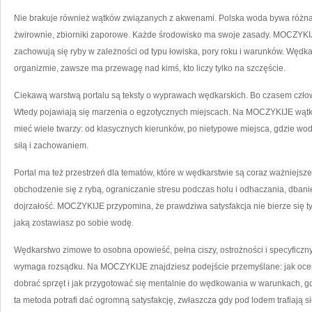
Nie brakuje również wątków związanych z akwenami. Polska woda bywa różna: r
żwirownie, zbiorniki zaporowe. Każde środowisko ma swoje zasady. MOCZYKIJE
zachowują się ryby w zależności od typu łowiska, pory roku i warunków. Wędkar
organizmie, zawsze ma przewagę nad kimś, kto liczy tylko na szczęście.
Ciekawą warstwą portalu są teksty o wyprawach wędkarskich. Bo czasem człowie
Wtedy pojawiają się marzenia o egzotycznych miejscach. Na MOCZYKIJE wąt
mieć wiele twarzy: od klasycznych kierunków, po nietypowe miejsca, gdzie wod
siłą i zachowaniem.
Portal ma też przestrzeń dla tematów, które w wędkarstwie są coraz ważniejsze
obchodzenie się z rybą, ograniczanie stresu podczas holu i odhaczania, dbanie
dojrzałość. MOCZYKIJE przypomina, że prawdziwa satysfakcja nie bierze się tylk
jaką zostawiasz po sobie wodę.
Wędkarstwo zimowe to osobna opowieść, pełna ciszy, ostrożności i specyficznyc
wymaga rozsądku. Na MOCZYKIJE znajdziesz podejście przemyślane: jak ocenić
dobrać sprzęt i jak przygotować się mentalnie do wędkowania w warunkach, g
ta metoda potrafi dać ogromną satysfakcję, zwłaszcza gdy pod lodem trafiają si