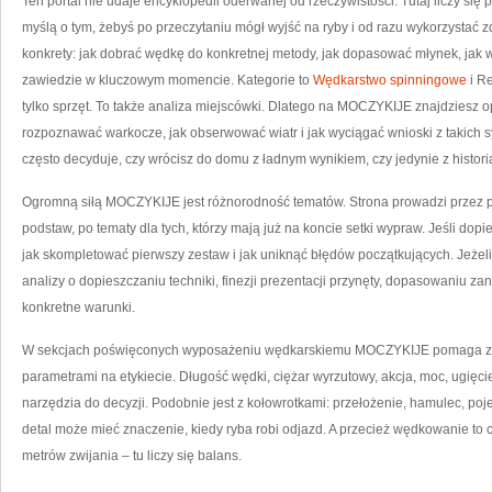
Ten portal nie udaje encyklopedii oderwanej od rzeczywistości. Tutaj liczy się 
myślą o tym, żebyś po przeczytaniu mógł wyjść na ryby i od razu wykorzystać
konkrety: jak dobrać wędkę do konkretnej metody, jak dopasować młynek, jak w
zawiedzie w kluczowym momencie. Kategorie to
Wędkarstwo spinningowe
i R
tylko sprzęt. To także analiza miejscówki. Dlatego na MOCZYKIJE znajdziesz op
rozpoznawać warkocze, jak obserwować wiatr i jak wyciągać wnioski z takich s
często decyduje, czy wrócisz do domu z ładnym wynikiem, czy jedynie z historią 
Ogromną siłą MOCZYKIJE jest różnorodność tematów. Strona prowadzi przez 
podstaw, po tematy dla tych, którzy mają już na koncie setki wypraw. Jeśli dopie
jak skompletować pierwszy zestaw i jak uniknąć błędów początkujących. Jeżeli
analizy o dopieszczaniu techniki, finezji prezentacji przynęty, dopasowaniu za
konkretne warunki.
W sekcjach poświęconych wyposażeniu wędkarskiemu MOCZYKIJE pomaga zroz
parametrami na etykiecie. Długość wędki, ciężar wyrzutowy, akcja, moc, ugięcie
narzędzia do decyzji. Podobnie jest z kołowrotkami: przełożenie, hamulec, poj
detal może mieć znaczenie, kiedy ryba robi odjazd. A przecież wędkowanie to cz
metrów zwijania – tu liczy się balans.