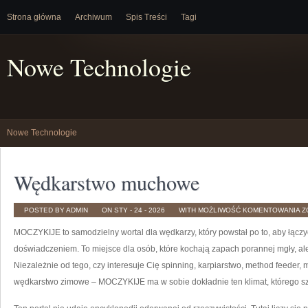
Strona główna
Archiwum
Spis Treści
Tagi
Nowe Technologie
Nowe Technologie
Wędkarstwo muchowe
W
POSTED BY ADMIN
ON STY - 24 - 2026
WITH
MOŻLIWOŚĆ KOMENTOWANIA
Z
M
MOCZYKIJE to samodzielny wortal dla wędkarzy, który powstał po to, aby łąc
doświadczeniem. To miejsce dla osób, które kochają zapach porannej mgły, al
Niezależnie od tego, czy interesuje Cię spinning, karpiarstwo, method feeder
wędkarstwo zimowe – MOCZYKIJE ma w sobie dokładnie ten klimat, którego s