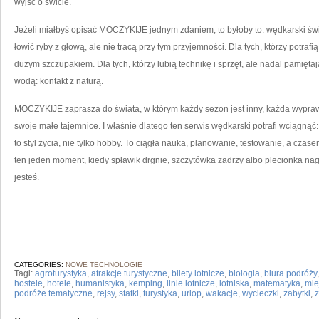
wyjść o świcie.
Jeżeli miałbyś opisać MOCZYKIJE jednym zdaniem, to byłoby to: wędkarski świat
łowić ryby z głową, ale nie tracą przy tym przyjemności. Dla tych, którzy potra
dużym szczupakiem. Dla tych, którzy lubią technikę i sprzęt, ale nadal pamiętają
wodą: kontakt z naturą.
MOCZYKIJE zaprasza do świata, w którym każdy sezon jest inny, każda wypraw
swoje małe tajemnice. I właśnie dlatego ten serwis wędkarski potrafi wciągnąć
to styl życia, nie tylko hobby. To ciągła nauka, planowanie, testowanie, a czas
ten jeden moment, kiedy spławik drgnie, szczytówka zadrży albo plecionka nagle
jesteś.
CATEGORIES:
NOWE TECHNOLOGIE
Tagi:
agroturystyka
,
atrakcje turystyczne
,
bilety lotnicze
,
biologia
,
biura podróży
hostele
,
hotele
,
humanistyka
,
kemping
,
linie lotnicze
,
lotniska
,
matematyka
,
mie
podróże tematyczne
,
rejsy
,
statki
,
turystyka
,
urlop
,
wakacje
,
wycieczki
,
zabytki
,