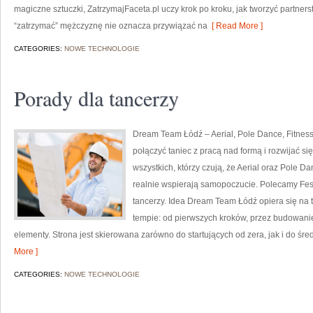
magiczne sztuczki, ZatrzymajFaceta.pl uczy krok po kroku, jak tworzyć partners
“zatrzymać” mężczyznę nie oznacza przywiązać na
[ Read More ]
CATEGORIES:
NOWE TECHNOLOGIE
Porady dla tancerzy
Dream Team Łódź – Aerial, Pole Dance, Fitness 
połączyć taniec z pracą nad formą i rozwijać si
wszystkich, którzy czują, że Aerial oraz Pole Dan
realnie wspierają samopoczucie. Polecamy Fest
tancerzy. Idea Dream Team Łódź opiera się na
tempie: od pierwszych kroków, przez budowani
elementy. Strona jest skierowana zarówno do startujących od zera, jak i do ś
More ]
CATEGORIES:
NOWE TECHNOLOGIE