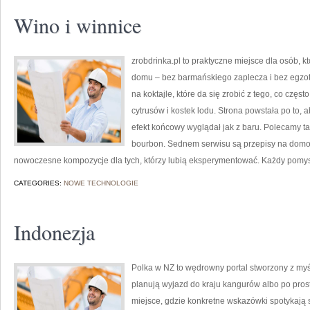
Wino i winnice
zrobdrinka.pl to praktyczne miejsce dla osób, k
domu – bez barmańskiego zaplecza i bez egzot
na koktajle, które da się zrobić z tego, co częs
cytrusów i kostek lodu. Strona powstała po to
efekt końcowy wyglądał jak z baru. Polecamy taki
bourbon. Sednem serwisu są przepisy na domowe
nowoczesne kompozycje dla tych, którzy lubią eksperymentować. Każdy pomysł 
CATEGORIES:
NOWE TECHNOLOGIE
Indonezja
Polka w NZ to wędrowny portal stworzony z myś
planują wyjazd do kraju kangurów albo po prost
miejsce, gdzie konkretne wskazówki spotykają si