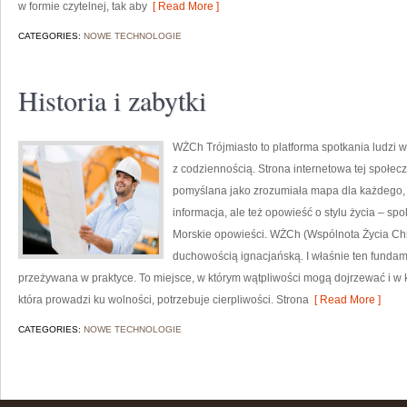
w formie czytelnej, tak aby
[ Read More ]
CATEGORIES:
NOWE TECHNOLOGIE
Historia i zabytki
WŻCh Trójmiasto to platforma spotkania ludzi w
z codziennością. Strona internetowa tej społecz
pomyślana jako zrozumiała mapa dla każdego, kt
informacja, ale też opowieść o stylu życia – sp
Morskie opowieści. WŻCh (Wspólnota Życia Chr
duchowością ignacjańską. I właśnie ten fundam
przeżywana w praktyce. To miejsce, w którym wątpliwości mogą dojrzewać i w 
która prowadzi ku wolności, potrzebuje cierpliwości. Strona
[ Read More ]
CATEGORIES:
NOWE TECHNOLOGIE