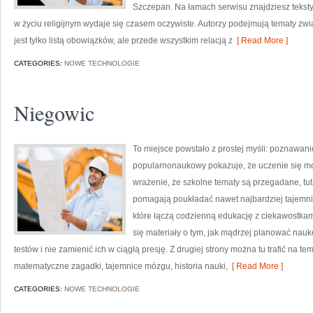
Szczepan. Na łamach serwisu znajdziesz teksty
w życiu religijnym wydaje się czasem oczywiste. Autorzy podejmują tematy zwi
jest tylko listą obowiązków, ale przede wszystkim relacją z
[ Read More ]
CATEGORIES:
NOWE TECHNOLOGIE
Niegowic
To miejsce powstało z prostej myśli: poznawani
popularnonaukowy pokazuje, że uczenie się mo
wrażenie, że szkolne tematy są przegadane, tut
pomagają poukładać nawet najbardziej tajemnic
które łączą codzienną edukację z ciekawostkami
się materiały o tym, jak mądrzej planować nau
testów i nie zamienić ich w ciągłą presję. Z drugiej strony można tu trafić na t
matematyczne zagadki, tajemnice mózgu, historia nauki,
[ Read More ]
CATEGORIES:
NOWE TECHNOLOGIE