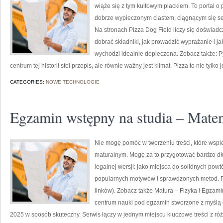
wiąże się z tym kultowym plackiem. To portal o p
dobrze wypieczonym ciastem, ciągnącym się s
Na stronach Pizza Dog Field liczy się doświadcz
dobrać składniki, jak prowadzić wyprażanie i j
wychodzi idealnie dopieczona. Zobacz także: Pyt
centrum tej historii stoi przepis, ale równie ważny jest klimat. Pizza to nie tylko 
CATEGORIES:
NOWE TECHNOLOGIE
Egzamin wstępny na studia – Mate
Nie mogę pomóc w tworzeniu treści, które wspi
maturalnym. Mogę za to przygotować bardzo dł
legalnej wersji: jako miejsca do solidnych po
popularnych motywów i sprawdzonych metod. P
linków). Zobacz także Matura – Fizyka i Egzami
centrum nauki pod egzamin stworzone z myślą o
2025 w sposób skuteczny. Serwis łączy w jednym miejscu kluczowe treści z ró