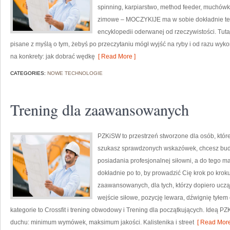
spinning, karpiarstwo, method feeder, muchów
zimowe – MOCZYKIJE ma w sobie dokładnie ten k
encyklopedii oderwanej od rzeczywistości. Tutaj
pisane z myślą o tym, żebyś po przeczytaniu mógł wyjść na ryby i od razu wy
na konkrety: jak dobrać wędkę
[ Read More ]
CATEGORIES:
NOWE TECHNOLOGIE
Trening dla zaawansowanych
PZKiSW to przestrzeń stworzone dla osób, które 
szukasz sprawdzonych wskazówek, chcesz bud
posiadania profesjonalnej siłowni, a do tego ma
dokładnie po to, by prowadzić Cię krok po kroku
zaawansowanych, dla tych, którzy dopiero uczą 
wejście siłowe, pozycję lewara, dźwignię tyłe
kategorie to Crossfit i trening obwodowy i Trening dla początkujących. Ideą
duchu: minimum wymówek, maksimum jakości. Kalistenika i street
[ Read More