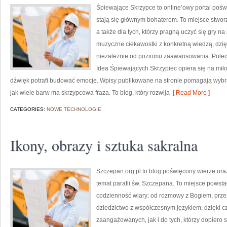
Śpiewające Skrzypce to online’owy portal pośw
stają się głównym bohaterem. To miejsce stwor
a także dla tych, którzy pragną uczyć się gry 
muzyczne ciekawostki z konkretną wiedzą, dzię
niezależnie od poziomu zaawansowania. Polecam
Idea Śpiewających Skrzypiec opiera się na miło
dźwięk potrafi budować emocje. Wpisy publikowane na stronie pomagają wybr
jak wiele barw ma skrzypcowa fraza. To blog, który rozwija
[ Read More ]
CATEGORIES:
NOWE TECHNOLOGIE
Ikony, obrazy i sztuka sakralna
Szczepan.org.pl to blog poświęcony wierze oraz
temat parafii św. Szczepana. To miejsce powsta
codzienność wiary: od rozmowy z Bogiem, przez
dziedzictwo z współczesnym językiem, dzięki c
zaangażowanych, jak i do tych, którzy dopiero 