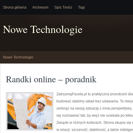
Strona główna
Archiwum
Spis Treści
Tagi
Nowe Technologie
Nowe Technologie
Randki online – poradnik
ZatrzymajFaceta.pl to praktyczna przestrzeń dla
budować stabilny układ bez udawania. To miejs
zerknąć na swoją sytuację z innej perspektyw
się rozmawiać tak, by więź nie uciekała po kilk
Związki w różnych kulturach. Strona skupia si
w relacji: szczerość, stabilność, a także intel