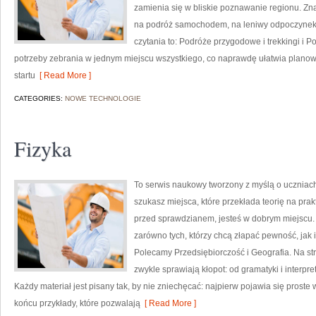
zamienia się w bliskie poznawanie regionu. Znaj
na podróż samochodem, na leniwy odpoczynek 
czytania to: Podróże przygodowe i trekkingi i 
potrzeby zebrania w jednym miejscu wszystkiego, co naprawdę ułatwia planow
startu
[ Read More ]
CATEGORIES:
NOWE TECHNOLOGIE
Fizyka
To serwis naukowy tworzony z myślą o uczniach
szukasz miejsca, które przekłada teorię na pra
przed sprawdzianem, jesteś w dobrym miejscu. 
zarówno tych, którzy chcą złapać pewność, jak i
Polecamy Przedsiębiorczość i Geografia. Na str
zwykle sprawiają kłopot: od gramatyki i interpret
Każdy materiał jest pisany tak, by nie zniechęcać: najpierw pojawia się prost
końcu przykłady, które pozwalają
[ Read More ]