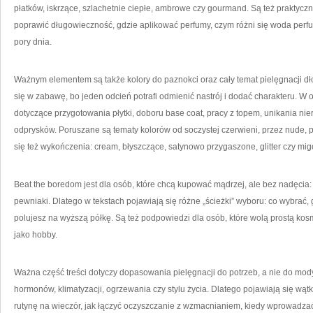
płatków, iskrzące, szlachetnie ciepłe, ambrowe czy gourmand. Są też praktyczn
poprawić długowieczność, gdzie aplikować perfumy, czym różni się woda per
pory dnia.
Ważnym elementem są także kolory do paznokci oraz cały temat pielęgnacji dło
się w zabawę, bo jeden odcień potrafi odmienić nastrój i dodać charakteru. 
dotyczące przygotowania płytki, doboru base coat, pracy z topem, unikania ni
odprysków. Poruszane są tematy kolorów od soczystej czerwieni, przez nude, po
się też wykończenia: cream, błyszczące, satynowo przygaszone, glitter czy mi
Beat the boredom jest dla osób, które chcą kupować mądrzej, ale bez nadęcia: z
pewniaki. Dlatego w tekstach pojawiają się różne „ścieżki” wyboru: co wybrać, 
polujesz na wyższą półkę. Są też podpowiedzi dla osób, które wolą prostą kosmet
jako hobby.
Ważna część treści dotyczy dopasowania pielęgnacji do potrzeb, a nie do mod
hormonów, klimatyzacji, ogrzewania czy stylu życia. Dlatego pojawiają się wątk
rutynę na wieczór, jak łączyć oczyszczanie z wzmacnianiem, kiedy wprowadzać e