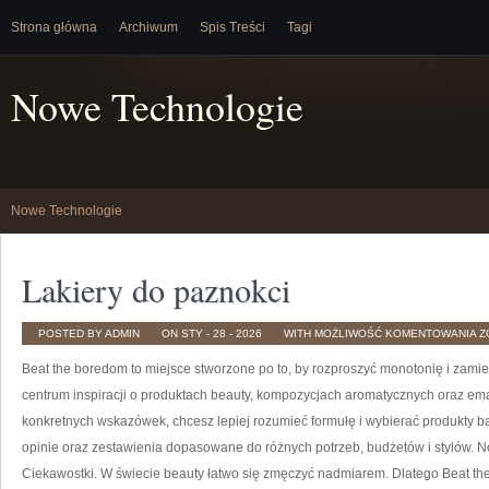
Strona główna
Archiwum
Spis Treści
Tagi
Nowe Technologie
Nowe Technologie
Lakiery do paznokci
L
POSTED BY ADMIN
ON STY - 28 - 2026
WITH
MOŻLIWOŚĆ KOMENTOWANIA
Z
D
P
Beat the boredom to miejsce stworzone po to, by rozproszyć monotonię i zami
centrum inspiracji o produktach beauty, kompozycjach aromatycznych oraz em
konkretnych wskazówek, chcesz lepiej rozumieć formułę i wybierać produkty bar
opinie oraz zestawienia dopasowane do różnych potrzeb, budżetów i stylów. N
Ciekawostki. W świecie beauty łatwo się zmęczyć nadmiarem. Dlatego Beat th