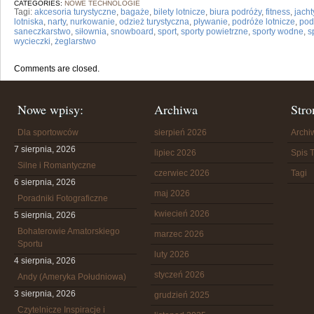
CATEGORIES:
NOWE TECHNOLOGIE
Tagi:
akcesoria turystyczne
,
bagaże
,
bilety lotnicze
,
biura podróży
,
fitness
,
jacht
lotniska
,
narty
,
nurkowanie
,
odzież turystyczna
,
pływanie
,
podróże lotnicze
,
pod
saneczkarstwo
,
siłownia
,
snowboard
,
sport
,
sporty powietrzne
,
sporty wodne
,
s
wycieczki
,
żeglarstwo
Comments are closed.
Nowe wpisy:
Archiwa
Stro
Dla sportowców
sierpień 2026
Arch
7 sierpnia, 2026
lipiec 2026
Spis T
Silne i Romantyczne
czerwiec 2026
Tagi
6 sierpnia, 2026
maj 2026
Poradniki Fotograficzne
kwiecień 2026
5 sierpnia, 2026
Bohaterowie Amatorskiego
marzec 2026
Sportu
luty 2026
4 sierpnia, 2026
styczeń 2026
Andy (Ameryka Południowa)
3 sierpnia, 2026
grudzień 2025
Czytelnicze Inspiracje i