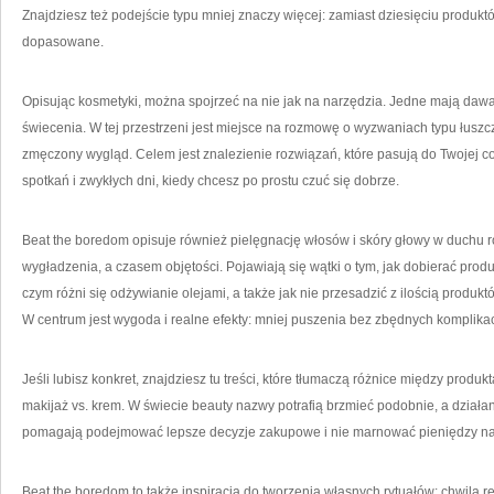
Znajdziesz też podejście typu mniej znaczy więcej: zamiast dziesięciu produktó
dopasowane.
Opisując kosmetyki, można spojrzeć na nie jak na narzędzia. Jedne mają dawać
świecenia. W tej przestrzeni jest miejsce na rozmowę o wyzwaniach typu łuszcze
zmęczony wygląd. Celem jest znalezienie rozwiązań, które pasują do Twojej cod
spotkań i zwykłych dni, kiedy chcesz po prostu czuć się dobrze.
Beat the boredom opisuje również pielęgnację włosów i skóry głowy w duch
wygładzenia, a czasem objętości. Pojawiają się wątki o tym, jak dobierać prod
czym różni się odżywianie olejami, a także jak nie przesadzić z ilością produktó
W centrum jest wygoda i realne efekty: mniej puszenia bez zbędnych komplikac
Jeśli lubisz konkret, znajdziesz tu treści, które tłumaczą różnice między produ
makijaż vs. krem. W świecie beauty nazwy potrafią brzmieć podobnie, a działan
pomagają podejmować lepsze decyzje zakupowe i nie marnować pieniędzy na rz
Beat the boredom to także inspiracja do tworzenia własnych rytuałów: chwila 