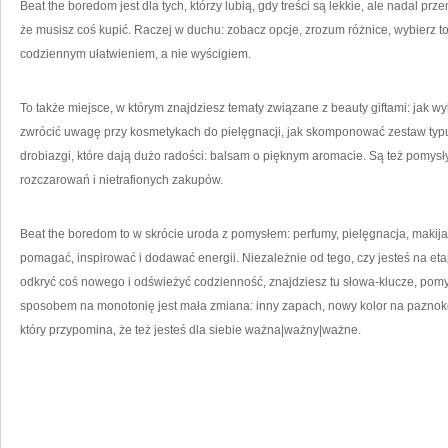
Beat the boredom jest dla tych, którzy lubią, gdy treści są lekkie, ale nadal 
że musisz coś kupić. Raczej w duchu: zobacz opcje, zrozum różnice, wybierz t
codziennym ułatwieniem, a nie wyścigiem.
To także miejsce, w którym znajdziesz tematy związane z beauty giftami: jak w
zwrócić uwagę przy kosmetykach do pielęgnacji, jak skomponować zestaw typu 
drobiazgi, które dają dużo radości: balsam o pięknym aromacie. Są też pomysły 
rozczarowań i nietrafionych zakupów.
Beat the boredom to w skrócie uroda z pomysłem: perfumy, pielęgnacja, makij
pomagać, inspirować i dodawać energii. Niezależnie od tego, czy jesteś na eta
odkryć coś nowego i odświeżyć codzienność, znajdziesz tu słowa-klucze, pomy
sposobem na monotonię jest mała zmiana: inny zapach, nowy kolor na paznokcia
który przypomina, że też jesteś dla siebie ważna|ważny|ważne.