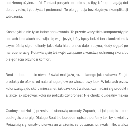
codzienną użyteczność. Zamiast pustych obietnic są tu tipy, które pomagają do
do pory roku, trybu życia i preferencji. To pielęgnacja bez zbędnych komplikacj
wdrożenia.
Kosmetyki to nie tylko ładne opakowania. To przede wszystkim komponenty piel
opisach i tematach przewija się więc język, który łączy ludzki ton z konkretem. Mo
czym różnią się emolienty, jak działa hialuron, co daje niacyna, kiedy sięgać p
na regenerację. Pojawiają się też wątki związane z warstwą ochronną skóry, bo
pielęgnacja przynosi komfort.
Beat the boredom to również świat makijażu, rozumianego jako zabawa. Znajd
produkty do efektu: od naturalnego glow po wieczorowy look. W tekstach przewi
koloryzującą do skóry mieszanej, jak uzyskać trwałość, czym różni się produkt
a także jak stosować kolor na policzki czy bronzer. Nie chodzi o „idealny makijaż”
Osobny rozdział tej przestrzeni stanowią aromaty. Zapach jest jak podpis – pot
podkręcić energię. Dlatego Beat the boredom opisuje perfumy tak, by łatwiej 
Pojawiają się tematy o pierwszym wrażeniu, sercu zapachu, trwałym tle, a także