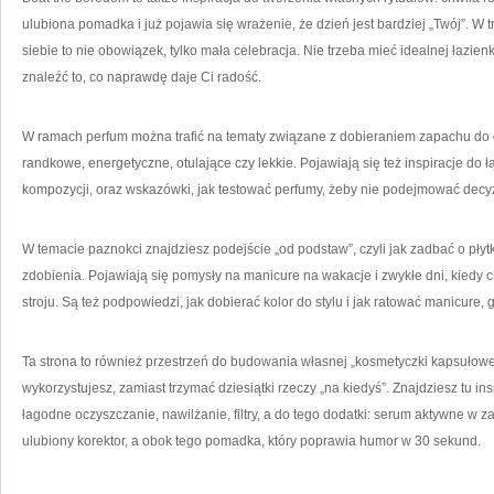
ulubiona pomadka i już pojawia się wrażenie, że dzień jest bardziej „Twój”. W 
siebie to nie obowiązek, tylko mała celebracja. Nie trzeba mieć idealnej łazien
znaleźć to, co naprawdę daje Ci radość.
W ramach perfum można trafić na tematy związane z dobieraniem zapachu do 
randkowe, energetyczne, otulające czy lekkie. Pojawiają się też inspiracje do
kompozycji, oraz wskazówki, jak testować perfumy, żeby nie podejmować decyz
W temacie paznokci znajdziesz podejście „od podstaw”, czyli jak zadbać o płytk
zdobienia. Pojawiają się pomysły na manicure na wakacje i zwykłe dni, kiedy 
stroju. Są też podpowiedzi, jak dobierać kolor do stylu i jak ratować manicure, 
Ta strona to również przestrzeń do budowania własnej „kosmetyczki kapsułowej”
wykorzystujesz, zamiast trzymać dziesiątki rzeczy „na kiedyś”. Znajdziesz tu i
łagodne oczyszczanie, nawilżanie, filtry, a do tego dodatki: serum aktywne w 
ulubiony korektor, a obok tego pomadka, który poprawia humor w 30 sekund.