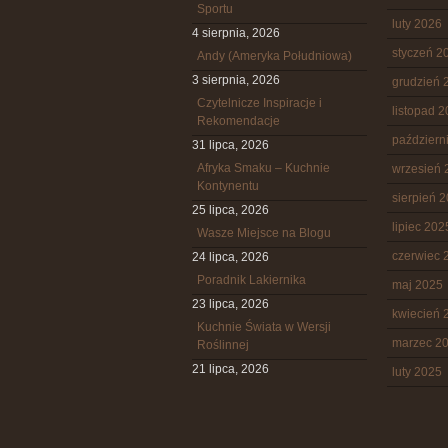
Sportu
luty 2026
4 sierpnia, 2026
styczeń 2
Andy (Ameryka Południowa)
3 sierpnia, 2026
grudzień 
Czytelnicze Inspiracje i
listopad 
Rekomendacje
październ
31 lipca, 2026
Afryka Smaku – Kuchnie
wrzesień 
Kontynentu
sierpień 
25 lipca, 2026
lipiec 202
Wasze Miejsce na Blogu
czerwiec 
24 lipca, 2026
Poradnik Lakiernika
maj 2025
23 lipca, 2026
kwiecień 
Kuchnie Świata w Wersji
marzec 2
Roślinnej
21 lipca, 2026
luty 2025