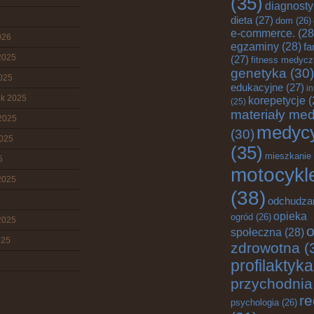
(35)
diagnost
dieta
(27)
dom
(26)
e-commerce.
(28
026
egzaminy
(28)
fa
2025
(27)
fitness medyc
genetyka
(30)
2025
edukacyjne
(27)
i
ik 2025
korepetycje
(
(25)
materiały me
2025
medyc
(30)
2025
(35)
mieszkanie
5
motocykl
2025
(38)
odchudza
opieka
ogród
(26)
2025
o
społeczna
(28)
025
zdrowotna
(
profilaktyka
przychodnia
re
psychologia
(26)