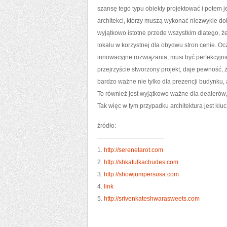
szansę tego typu obiekty projektować i potem
architekci, którzy muszą wykonać niezwykle dok
wyjątkowo istotne przede wszystkim dlatego, że
lokalu w korzystnej dla obydwu stron cenie. Oc
innowacyjne rozwiązania, musi być perfekcyjn
przejrzyście stworzony projekt, daje pewność,
bardzo ważne nie tylko dla prezencji budynku, 
To również jest wyjątkowo ważne dla dealerów,
Tak więc w tym przypadku architektura jest kl
źródło:
———————————
1.
http://serenetarot.com
2.
http://shkatulkachudes.com
3.
http://showjumpersusa.com
4.
link
5.
http://srivenkateshwarasweets.com