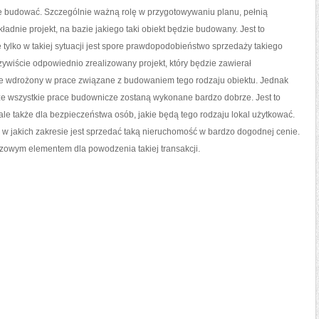
 je budować. Szczególnie ważną rolę w przygotowywaniu planu, pełnią
ładnie projekt, na bazie jakiego taki obiekt będzie budowany. Jest to
 tylko w takiej sytuacji jest spore prawdopodobieństwo sprzedaży takiego
zywiście odpowiednio zrealizowany projekt, który będzie zawierał
ie wdrożony w prace związane z budowaniem tego rodzaju obiektu. Jednak
 że wszystkie prace budownicze zostaną wykonane bardzo dobrze. Jest to
ale także dla bezpieczeństwa osób, jakie będą tego rodzaju lokal użytkować.
 w jakich zakresie jest sprzedać taką nieruchomość w bardzo dogodnej cenie.
uczowym elementem dla powodzenia takiej transakcji.