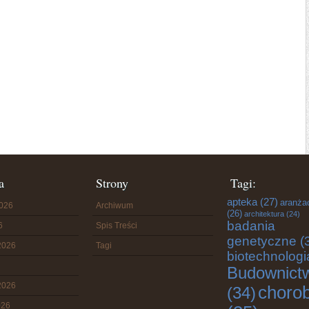
a
Strony
Tagi:
apteka
(27)
aranża
2026
Archiwum
(26)
architektura
(24)
badania
6
Spis Treści
genetyczne
(
2026
Tagi
biotechnologi
Budownict
2026
choro
(34)
026