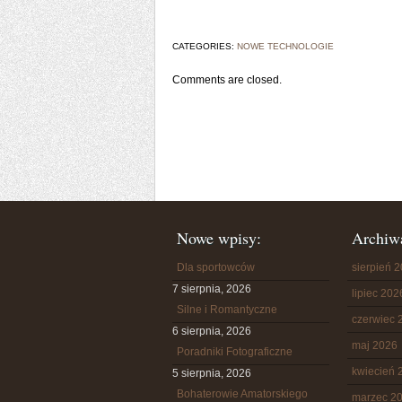
CATEGORIES:
NOWE TECHNOLOGIE
Comments are closed.
Nowe wpisy:
Archiw
Dla sportowców
sierpień 
7 sierpnia, 2026
lipiec 202
Silne i Romantyczne
czerwiec 
6 sierpnia, 2026
maj 2026
Poradniki Fotograficzne
kwiecień 
5 sierpnia, 2026
Bohaterowie Amatorskiego
marzec 2