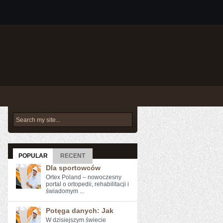
POPULAR
RECENT
Dla sportowców
Ortex Poland – nowoczesny
portal o ortopedii, rehabilitacji i
świadomym ...
Potęga danych: Jak
W dzisiejszym świecie