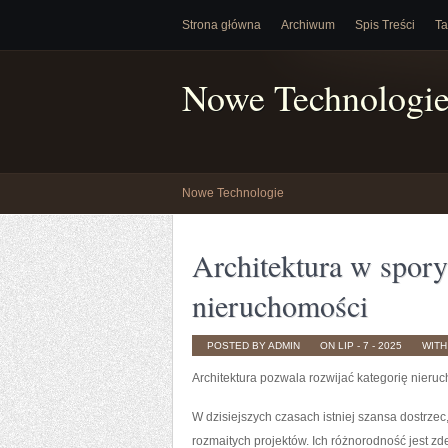
Strona główna
Archiwum
Spis Treści
Ta
Nowe Technologi
Nowe Technologie
Architektura w spor
nieruchomości
POSTED BY ADMIN
ON LIP - 7 - 2025
WIT
Architektura pozwala rozwijać kategorię nieru
W dzisiejszych czasach istniej szansa dostrze
rozmaitych projektów. Ich różnorodność jest zd