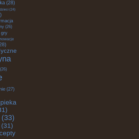
yka
(28)
dzieci
(24)
)
rmacja
zny
(26)
gry
nnowacje
28)
dyczne
yna
(26)
e
nie
(27)
pieka
31)
(33)
(31)
cepty