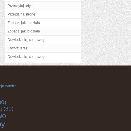
Przeczytaj artykuł
Przejdź na stronę
Zobacz, jak to działa
Zobacz, jak to działa
Dowiedz się, co nowego
Otwórz teraz
Dowiedz się, co nowego
cja wnętrz
30)
a
(30)
wo
by