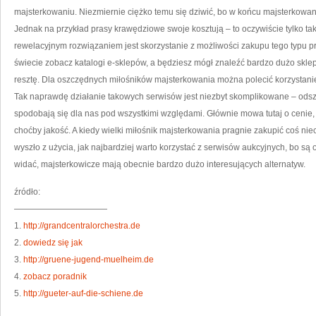
KAP
majsterkowaniu. Niezmiernie ciężko temu się dziwić, bo w końcu majsterkowani
Jednak na przykład prasy krawędziowe swoje kosztują – to oczywiście tylko taki 
rewelacyjnym rozwiązaniem jest skorzystanie z możliwości zakupu tego typu p
świecie zobacz katalogi e-sklepów, a będziesz mógł znaleźć bardzo dużo sklep
resztę. Dla oszczędnych miłośników majsterkowania można polecić korzystan
Tak naprawdę działanie takowych serwisów jest niezbyt skomplikowane – odszuk
spodobają się dla nas pod wszystkimi względami. Głównie mowa tutaj o cenie, 
choćby jakość. A kiedy wielki miłośnik majsterkowania pragnie zakupić coś ni
wyszło z użycia, jak najbardziej warto korzystać z serwisów aukcyjnych, bo są
widać, majsterkowicze mają obecnie bardzo dużo interesujących alternatyw.
źródło:
———————————
1.
http://grandcentralorchestra.de
2.
dowiedz się jak
3.
http://gruene-jugend-muelheim.de
4.
zobacz poradnik
5.
http://gueter-auf-die-schiene.de