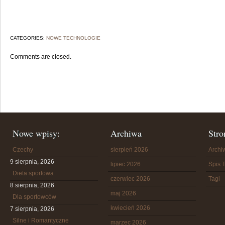
CATEGORIES:
NOWE TECHNOLOGIE
Comments are closed.
Nowe wpisy:
Archiwa
Stro
Czechy
sierpień 2026
Arch
9 sierpnia, 2026
lipiec 2026
Spis T
Dieta sportowa
czerwiec 2026
Tagi
8 sierpnia, 2026
maj 2026
Dla sportowców
kwiecień 2026
7 sierpnia, 2026
Silne i Romantyczne
marzec 2026