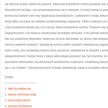
JE
się dłuższy pobyt, nawet na zawsze, wtenczas potrzebnie trzeba postarać się 
Niezależnie od tego, czy przeprowadzamy się w związku z nową robotą za gran
konieczna będzie nam msz legalizacja posiadanych i zyskanych w kraju dokume
kiedy tylko zaczyna się układać przeprowadzkę zagranicę. Okres czekania na 
z tym pożądane byłoby się o to zacząć starać poprawnie rychlej. Powinno się 
Zagranicznych i na miejscu zrealizować przydatny wniosek. O ile jednak mieszk
dla nas pokaźnym kłopotem, wówczas można skorzystać ze strony internetowej 
stronce zapełnić podanie. Sprawę tę można zatem załatwić nadzwyczaj wygod
wielu osób, jacy posiadają bardzo dużo spraw do załatwienia w związku z pr
udogodnieniem. Każdy może z takiej alternatywy posłużyć się, tym bardziej że
uprzednio dowiedzieć się doniosłych wiadomości scalonych z walidacją dokum
już o nic martwić. Uprawomocnione w kraju dokumenty, będą w wszelkim obcy
źródło:
———————————
1.
http://ra-bieber.de
2.
więcej informacji tutaj
3.
przeczytaj całość
4.
poznaj możliwości