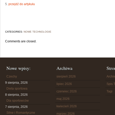
5.
przejdź do artykułu
CATEGORIES:
NOWE TECHNOLOGIE
Comments are closed.
Nowe wpisy:
Archiwa
Stro
Czechy
sierpień 2026
Arch
9 sierpnia, 2026
lipiec 2026
Spis T
Dieta sportowa
czerwiec 2026
Tagi
8 sierpnia, 2026
maj 2026
Dla sportowców
kwiecień 2026
7 sierpnia, 2026
Silne i Romantyczne
marzec 2026