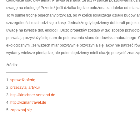
całkowicie olać owy temat! Prawda jest taka, że już w trakcie poszukiwania dz
uwagę na ekologię! Przecież jeśli działka będzie położona za daleko od mias
To w sumie trochę odjechany przykład, bo w końcu lokalizacja działki budowla
szczególności rozchodzi się o kasę. Jednakże gdy będziemy dobierali projek
uwagę na kwestie dot. ekologii. Dużo projektów zostało w taki sposób przygot
pozwalają przysłużyć się nam do polepszenia stanu środowiska naturalnego.
ekologicznymi, ze wszech miar pozytywnie przyczynia się jakby nie patrzeć r
wydamy większe pieniądze, ale potem będziemy mieli okazję poczynić znaczą
źródło:
———————————
1.
sprawdź ofertę
2.
przeczytaj artykuł
3.
http://kirschner-versand.de
4.
http://kizmantravel.de
5.
zapoznaj się