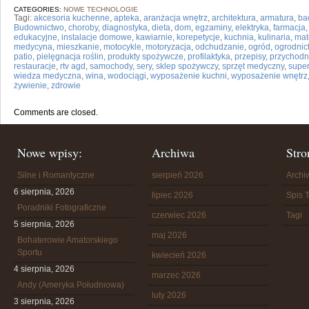
CATEGORIES:
NOWE TECHNOLOGIE
Tagi:
akcesoria kuchenne
,
apteka
,
aranżacja wnętrz
,
architektura
,
armatura
,
ba
Budownictwo
,
choroby
,
diagnostyka
,
dieta
,
dom
,
egzaminy
,
elektryka
,
farmacja
edukacyjne
,
instalacje domowe
,
kawiarnie
,
korepetycje
,
kuchnia
,
kulinaria
,
mat
medycyna
,
mieszkanie
,
motocykle
,
motoryzacja
,
odchudzanie
,
ogród
,
ogrodnic
patio
,
pielęgnacja roślin
,
produkty spożywcze
,
profilaktyka
,
przepisy
,
przychodn
restauracje
,
rtv agd
,
samochody
,
sery
,
sklep spożywczy
,
sprzęt medyczny
,
supe
wiedza medyczna
,
wina
,
wodociągi
,
wyposażenie kuchni
,
wyposażenie wnętrz
żywienie
,
zdrowie
Comments are closed.
Nowe wpisy:
Archiwa
Stro
Silne i Romantyczne
sierpień 2026
Arch
6 sierpnia, 2026
lipiec 2026
Spis T
Poradniki Fotograficzne
czerwiec 2026
Tagi
5 sierpnia, 2026
maj 2026
Bohaterowie Amatorskiego
Sportu
kwiecień 2026
4 sierpnia, 2026
marzec 2026
Andy (Ameryka Południowa)
luty 2026
3 sierpnia, 2026