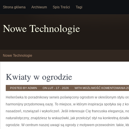
Strona główna
Archiwum
Spis Treści
Tagi
Nowe Technologie
Nowe Technologie
Kwiaty w ogrodzie
K
POSTED BY ADMIN
ON LUT - 17 - 2026
WITH
MOŻLIWOŚĆ KOMENTOWANIA
Z
W
O
Hellerówka to poradnikowy serwis poświęcony ogrodom w określonym stylu o
harmonijny przydomową oazę. To miejsce, w którym inspiracja spotyka się z 
nasadzeń, rozwiązań i wykończeń. Jeśli interesuje Cię francuska elegancja, 
naturalistyczny, znajdziesz tu wskazówki, jak przełożyć styl na konkretną działk
ogrodzie. W centrum naszej uwagi są ogrody z motywem przewodnim: takie, kt