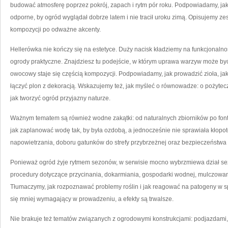
budować atmosferę poprzez pokrój, zapach i rytm pór roku. Podpowiadamy, jak
odporne, by ogród wyglądał dobrze latem i nie tracił uroku zimą. Opisujemy ze
kompozycji po odważne akcenty.
Hellerówka nie kończy się na estetyce. Duży nacisk kładziemy na funkcjonalnoś
ogrody praktyczne. Znajdziesz tu podejście, w którym uprawa warzyw może by
owocowy staje się częścią kompozycji. Podpowiadamy, jak prowadzić zioła, ja
łączyć plon z dekoracją. Wskazujemy też, jak myśleć o równowadze: o pożytec
jak tworzyć ogród przyjazny naturze.
Ważnym tematem są również wodne zakątki: od naturalnych zbiorników po fon
jak zaplanować wodę tak, by była ozdobą, a jednocześnie nie sprawiała kłop
napowietrzania, doboru gatunków do strefy przybrzeżnej oraz bezpieczeństwa
Ponieważ ogród żyje rytmem sezonów, w serwisie mocno wybrzmiewa dział s
procedury dotyczące przycinania, dokarmiania, gospodarki wodnej, mulczowani
Tłumaczymy, jak rozpoznawać problemy roślin i jak reagować na patogeny w 
się mniej wymagający w prowadzeniu, a efekty są trwalsze.
Nie brakuje też tematów związanych z ogrodowymi konstrukcjami: podjazdami, 