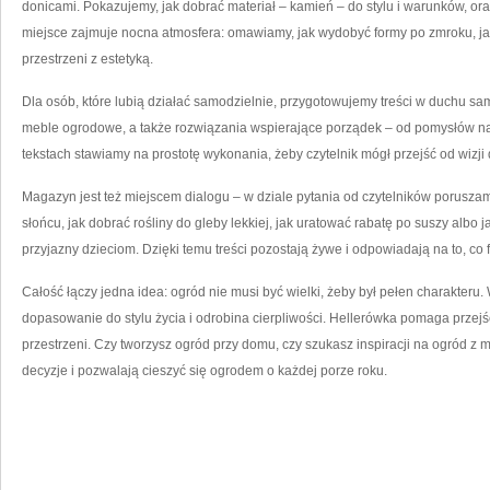
donicami. Pokazujemy, jak dobrać materiał – kamień – do stylu i warunków, or
miejsce zajmuje nocna atmosfera: omawiamy, jak wydobyć formy po zmroku, jak
przestrzeni z estetyką.
Dla osób, które lubią działać samodzielnie, przygotowujemy treści w duchu sa
meble ogrodowe, a także rozwiązania wspierające porządek – od pomysłów na 
tekstach stawiamy na prostotę wykonania, żeby czytelnik mógł przejść od wizji 
Magazyn jest też miejscem dialogu – w dziale pytania od czytelników porusz
słońcu, jak dobrać rośliny do gleby lekkiej, jak uratować rabatę po suszy albo
przyjazny dzieciom. Dzięki temu treści pozostają żywe i odpowiadają na to, co 
Całość łączy jedna idea: ogród nie musi być wielki, żeby był pełen charakteru
dopasowanie do stylu życia i odrobina cierpliwości. Hellerówka pomaga przejść
przestrzeni. Czy tworzysz ogród przy domu, czy szukasz inspiracji na ogród z 
decyzje i pozwalają cieszyć się ogrodem o każdej porze roku.