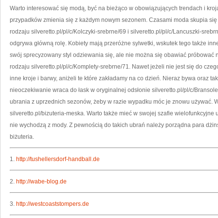
Warto interesować się modą, być na bieżąco w obowiązujących trendach i kroj
przypadków zmienia się z każdym nowym sezonem. Czasami moda skupia się n
rodzaju silveretto.pl/pl/c/Kolczyki-srebrne/69 i silveretto.pl/pl/c/Lancuszki-sreb
odgrywa główną rolę. Kobiety mają przeróżne sylwetki, wskutek tego także inn
swój sprecyzowany styl odziewania się, ale nie można się obawiać próbować n
rodzaju silveretto.pl/pl/c/Komplety-srebrne/71. Nawet jeżeli nie jest się do cz
inne kroje i barwy, aniżeli te które zakładamy na co dzień. Nieraz bywa oraz tak
nieoczekiwanie wraca do łask w oryginalnej odsłonie silveretto.pl/pl/c/Bransole
ubrania z uprzednich sezonów, żeby w razie wypadku móc je znowu używać. W
silveretto.pl/bizuteria-meska. Warto także mieć w swojej szafie wielofunkcyjne ubr
nie wychodzą z mody. Z pewnością do takich ubrań należy porządna para dżins
biżuteria.
1.
http://tushellersdorf-handball.de
2.
http://wabe-blog.de
3.
http://westcoaststompers.de