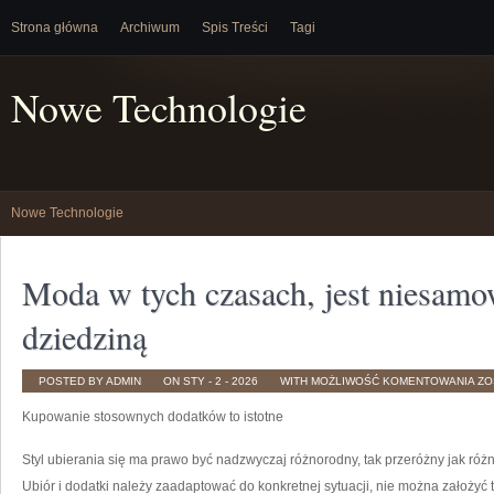
Strona główna
Archiwum
Spis Treści
Tagi
Nowe Technologie
Nowe Technologie
Moda w tych czasach, jest niesamo
dziedziną
MO
POSTED BY ADMIN
ON STY - 2 - 2026
WITH
MOŻLIWOŚĆ KOMENTOWANIA
ZO
W
TY
Kupowanie stosownych dodatków to istotne
CZ
JE
NI
WA
Styl ubierania się ma prawo być nadzwyczaj różnorodny, tak przeróżny jak różn
DZ
Ubiór i dodatki należy zaadaptować do konkretnej sytuacji, nie można założyć