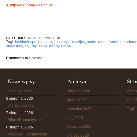
4.
http://wishbone-design.de
CATEGORIES:
NOWE TECHNOLOGIE
Tagi:
fashioninspo
,
haircare
,
kosmetyki
,
makijaż
,
moda
,
modadamska
,
modame
streetstyle
,
styl
,
stylizacje
,
trendy
,
uroda
Comments are closed.
Nowe wpisy:
Archiwa
Stro
Dieta sportowa
sierpień 2026
Arch
8 sierpnia, 2026
lipiec 2026
Spis T
Dla sportowców
czerwiec 2026
Tagi
7 sierpnia, 2026
maj 2026
Silne i Romantyczne
kwiecień 2026
6 sierpnia, 2026
Poradniki Fotograficzne
marzec 2026