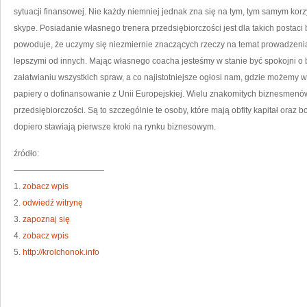
SIĘ
sytuacji finansowej. Nie każdy niemniej jednak zna się na tym, tym samym korz
CO
TO
skype. Posiadanie własnego trenera przedsiębiorczości jest dla takich posta
WIĘ
ŚR
SZL
powoduje, że uczymy się niezmiernie znaczących rzeczy na temat prowadzeni
lepszymi od innych. Mając własnego coacha jesteśmy w stanie być spokojni o
załatwianiu wszystkich spraw, a co najistotniejsze ogłosi nam, gdzie możemy 
papiery o dofinansowanie z Unii Europejskiej. Wielu znakomitych biznesmenó
przedsiębiorczości. Są to szczególnie te osoby, które mają obfity kapitał oraz bo
dopiero stawiają pierwsze kroki na rynku biznesowym.
źródło:
———————————
1.
zobacz wpis
2.
odwiedź witrynę
3.
zapoznaj się
4.
zobacz wpis
5.
http://krolchonok.info