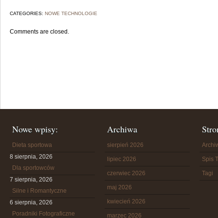
CATEGORIES:
NOWE TECHNOLOGIE
Comments are closed.
Nowe wpisy:
Archiwa
Stro
Dieta sportowa
sierpień 2026
Arch
8 sierpnia, 2026
lipiec 2026
Spis T
Dla sportowców
czerwiec 2026
Tagi
7 sierpnia, 2026
maj 2026
Silne i Romantyczne
kwiecień 2026
6 sierpnia, 2026
Poradniki Fotograficzne
marzec 2026