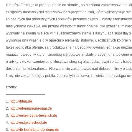
klientów. Firma, jaka proponuje się na stronie
, na niedobór zainteresowania kl
czcigodny dostarczyciel materiałów bazujących na stali, które wykorzystuje s
kolosalnych hal produkcyjnych i obiektów przemysłowych. Obiekty skonstruowan
niesłychanie ciekawe, ale przede wszystkim funkcjonalne. Nie straszna im nie
wytrwały na swoim miejscu w nieuszkodzonym stanie. Fascynującą sugestią tej f
wykonuje ona właśnie o w oparciu o elementy stalowe, w rozlicznych kolorach 
także jednostka oferuje, są produkowane na osobliwy wymiar, jednakże możn
magazynowego, w którym znajdują się gotowe artykuły przecenione, bowiem nie
o artykuły wykończeniowe, to kluczową sferą są blachodachówki i blachy trape
designie i funkcjonalności. Nie warto się zastanawiać nad doborem firmy o tego
firmy, nie zostanie nigdy pobita. Jest na tyle ciekawa, że wiecznie przyciąga uwa
źródło:
———————————
1.
http://vbfaq.de
2.
http://velomuseum-saar.de
3.
http://verlag-petra-besslich.de
4.
http://vestaxdjschool.de
5.
http://vfb-berlinbrandenburg.de