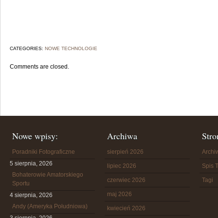
CATEGORIES:
NOWE TECHNOLOGIE
Comments are closed.
Nowe wpisy:
Archiwa
Stro
Poradniki Fotograficzne
sierpień 2026
Arch
5 sierpnia, 2026
lipiec 2026
Spis T
Bohaterowie Amatorskiego
czerwiec 2026
Tagi
Sportu
maj 2026
4 sierpnia, 2026
Andy (Ameryka Południowa)
kwiecień 2026