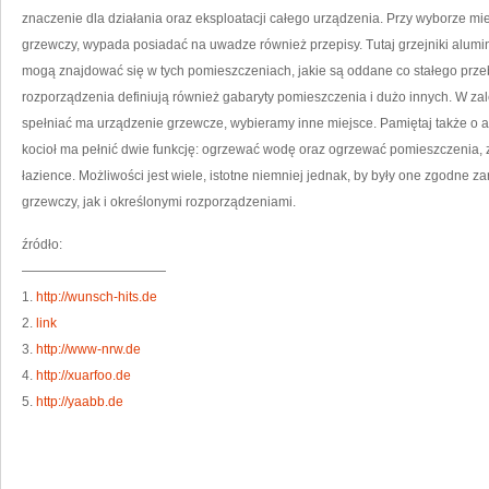
znaczenie dla działania oraz eksploatacji całego urządzenia. Przy wyborze mi
grzewczy, wypada posiadać na uwadze również przepisy. Tutaj grzejniki alum
mogą znajdować się w tych pomieszczeniach, jakie są oddane co stałego przeb
rozporządzenia definiują również gabaryty pomieszczenia i dużo innych. W zal
spełniać ma urządzenie grzewcze, wybieramy inne miejsce. Pamiętaj także o akc
kocioł ma pełnić dwie funkcję: ogrzewać wodę oraz ogrzewać pomieszczenia, 
łazience. Możliwości jest wiele, istotne niemniej jednak, by były one zgodne z
grzewczy, jak i określonymi rozporządzeniami.
źródło:
———————————
1.
http://wunsch-hits.de
2.
link
3.
http://www-nrw.de
4.
http://xuarfoo.de
5.
http://yaabb.de