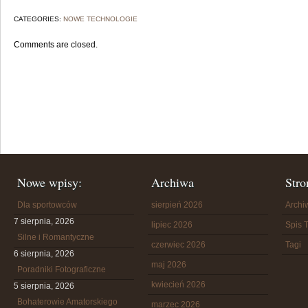
CATEGORIES:
NOWE TECHNOLOGIE
Comments are closed.
Nowe wpisy:
Archiwa
Stro
Dla sportowców
sierpień 2026
Arch
7 sierpnia, 2026
lipiec 2026
Spis T
Silne i Romantyczne
czerwiec 2026
Tagi
6 sierpnia, 2026
maj 2026
Poradniki Fotograficzne
kwiecień 2026
5 sierpnia, 2026
Bohaterowie Amatorskiego
marzec 2026