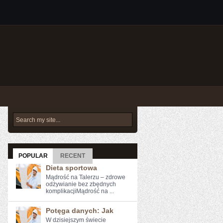
POPULAR
RECENT
Dieta sportowa
Mądrość na Talerzu – zdrowe
odżywianie bez zbędnych
komplikacjiMądrość na ...
Potęga danych: Jak
W dzisiejszym świecie