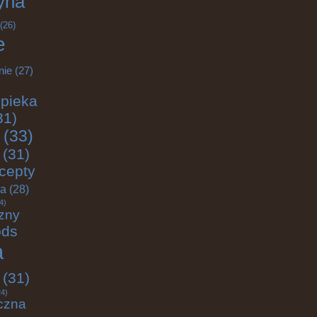
yna
(26)
e
nie
(27)
pieka
31)
(33)
(31)
cepty
ja
(28)
4)
zny
ods
a
(31)
4)
czna