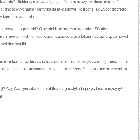
wania? Niektórzy martwią się o jakość obrazu czy trwałość urządzeń.
olidność wykonania i certyfikacje jakościowe. To trochę jak wybór dobrego
wdzone rozwiązania.
na precyzji diagnostyki? Otóż nie! Nowoczesne aparaty USG oferują
nych modeli, a ich funkcje wspomagające pracę lekarza sprawiają, że nawet
świetne wyniki.
ej funkcji, coraz lepsza jakość obrazu i jeszcze większa dostępność. To jak
stęp jest nie do zatrzymania. Może kiedyś przenośne USG będzie czymś tak
lucji? Czy Waszym zdaniem mobilna diagnostyka to przyszłość medycyny?
h!