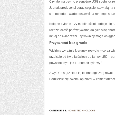
Czy aby na pewno przenośne USG spełni oczeki
Jednak producenci coraz częściej stawiają na s
samochodu – warto postawić na renomę i spra
Kolejne pytanie: czy mobilność nie odbije się 
rozdzielczość porównywalną do tych stacjonar
mniej doświadczeni użytkownicy mogą osiągać 
Przyszłość bez granic
Widzimy wyraźnie kierunek rozwoju – coraz więc
przejście od światła świecy do lampy LED – po
powszechnym jak termometr cyfrowy?
A wy? Co sądzicie o tej technologicznej rewo
Podzielcie się swoimi opiniami w komentarzac
CATEGORIES:
NOWE TECHNOLOGIE