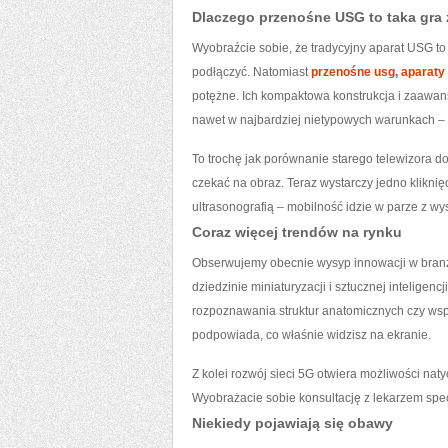
Dlaczego przenośne USG to taka gra
Wyobraźcie sobie, że tradycyjny aparat USG to j
podłączyć. Natomiast
przenośne usg, aparaty
potężne. Ich kompaktowa konstrukcja i zaawa
nawet w najbardziej nietypowych warunkach – o
To trochę jak porównanie starego telewizora d
czekać na obraz. Teraz wystarczy jedno kliknięc
ultrasonografią – mobilność idzie w parze z wy
Coraz więcej trendów na rynku
Obserwujemy obecnie wysyp innowacji w branż
dziedzinie miniaturyzacji i sztucznej intelige
rozpoznawania struktur anatomicznych czy wspo
podpowiada, co właśnie widzisz na ekranie.
Z kolei rozwój sieci 5G otwiera możliwości nat
Wyobrażacie sobie konsultację z lekarzem specj
Niekiedy pojawiają się obawy