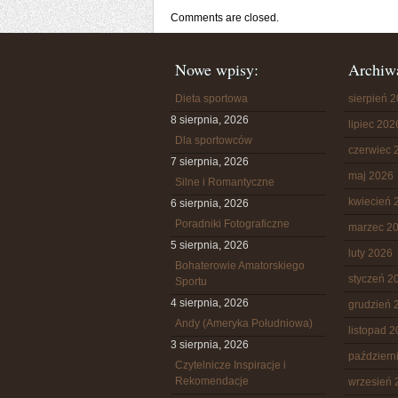
Comments are closed.
Nowe wpisy:
Archiw
Dieta sportowa
sierpień 
8 sierpnia, 2026
lipiec 202
Dla sportowców
czerwiec 
7 sierpnia, 2026
maj 2026
Silne i Romantyczne
kwiecień 
6 sierpnia, 2026
Poradniki Fotograficzne
marzec 2
5 sierpnia, 2026
luty 2026
Bohaterowie Amatorskiego
styczeń 2
Sportu
4 sierpnia, 2026
grudzień 
Andy (Ameryka Południowa)
listopad 
3 sierpnia, 2026
październ
Czytelnicze Inspiracje i
Rekomendacje
wrzesień 