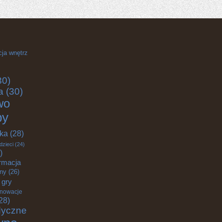
cja wnętrz
30)
a
(30)
wo
by
yka
(28)
dzieci
(24)
)
rmacja
zny
(26)
gry
nnowacje
28)
dyczne