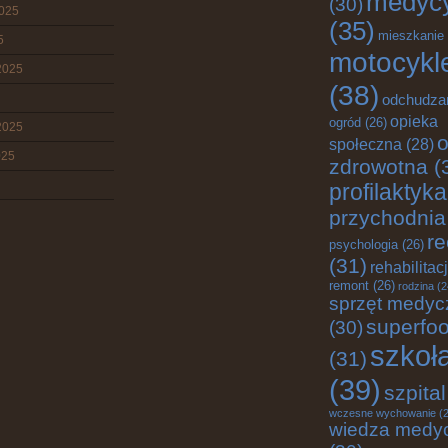
medyc
(30)
2025
(35)
mieszkanie
5
motocykl
2025
(38)
odchudza
opieka
ogród
(26)
2025
o
społeczna
(28)
025
zdrowotna
(
profilaktyka
przychodnia
re
psychologia
(26)
(31)
rehabilitac
remont
(26)
rodzina
(2
sprzęt medyc
superfo
(30)
szkoł
(31)
(39)
szpital
wczesne wychowanie
(2
wiedza medy