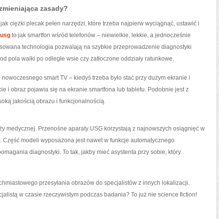
 zmieniająca zasady?
ak ciężki plecak pełen narzędzi, które trzeba najpierw wyciągnąć, ustawić i
 usg
to jak smartfon wśród telefonów – niewielkie, lekkie, a jednocześnie
nsowana technologia pozwalają na szybkie przeprowadzenie diagnostyki
d pola walki po odległe wsie czy zatłoczone oddziały ratunkowe.
o nowoczesnego smart TV – kiedyś trzeba było stać przy dużym ekranie i
ie i obraz pojawia się na ekranie smartfona lub tabletu. Podobnie jest z
soką jakością obrazu i funkcjonalnością.
y medycznej. Przenośne aparaty USG korzystają z najnowszych osiągnięć w
ncji. Część modeli wyposażona jest nawet w funkcje automatycznego
magania diagnostyki. To tak, jakby mieć asystenta przy sobie, który
ychmiastowego przesyłania obrazów do specjalistów z innych lokalizacji.
alistą w czasie rzeczywistym podczas badania? To już nie science fiction!