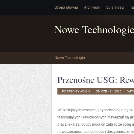
Strona główna
Archiwum
Spis Treści
Ta
Nowe Technologi
Nowe Technologie
Przenośne USG: Rew
POSTED BY ADMIN
ON CZE - 8 - 2025
WIT
W dzisiejszych czasach, gdy technologia pędzi
fascynujących i rewolucyjnych rozwiązań są
pr
praca lekarza, gdyby mógł on zabrać ze sobą ul
nowoczesność, ta mobilność i dostępność zmie