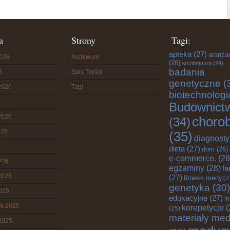
a
Strony
Tagi:
apteka
(27)
aranża
2026
Archiwum
(26)
architektura
(24)
badania
6
Spis Treści
genetyczne
(
2026
Tagi
biotechnologi
Budownict
2026
choro
(34)
026
(35)
diagnost
dieta
(27)
dom
(26)
e-commerce.
(28
026
egzaminy
(28)
fa
2025
(27)
fitness medyc
genetyka
(30)
2025
edukacyjne
(27)
i
ik 2025
korepetycje
(
(25)
materiały me
2025