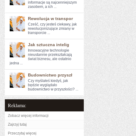
informacje są najcenniejszym⁣
zasobem, a ich ...
Rewolucja w transpor
Cześć, czy jesteś ciekawy, ⁤jak⁢
rewolucjonizujące‍ zmiany⁢ w
transporcie​ ...
Jak sztuczna intelig
Innowacyjne technologie
nieustannie przekształcają
świat biznesu, ale ostatnio
jedna ...
Budownictwo przyszł
Czy myślałeś kiedyś, jak
⁢będzie wyglądało
budownictwo w przyszłości? ...
Reklama:
Zobacz więcej informacji
Zajrzyj tutaj
Przeczytaj więcej