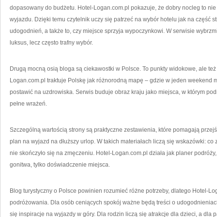
dopasowany do budżetu. Hotel-Logan.com.pl pokazuje, że dobry nocleg to nie ty
wyjazdu. Dzięki temu czytelnik uczy się patrzeć na wybór hotelu jak na część st
udogodnień, a także to, czy miejsce sprzyja wypoczynkowi. W serwisie wybrzm
luksus, lecz często trafny wybór.
Drugą mocną osią bloga są ciekawostki w Polsce. To punkty widokowe, ale też k
Logan.com.pl traktuje Polskę jak różnorodną mapę – gdzie w jeden weekend 
postawić na uzdrowiska. Serwis buduje obraz kraju jako miejsca, w którym po
pełne wrażeń.
Szczególną wartością strony są praktyczne zestawienia, które pomagają przejś
plan na wyjazd na dłuższy urlop. W takich materiałach liczą się wskazówki: co z
nie skończyło się na zmęczeniu. Hotel-Logan.com.pl działa jak planer podróży,
gonitwa, tylko doświadczenie miejsca.
Blog turystyczny o Polsce powinien rozumieć różne potrzeby, dlatego Hotel-Lo
podróżowania. Dla osób ceniących spokój ważne będą treści o udogodnieniach.
się inspiracje na wyjazdy w góry. Dla rodzin liczą się atrakcje dla dzieci, a dl