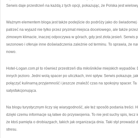
Serwis daje przestrzeń na każdą z tych opcji, pokazując, że Polska jest wielo
Ważnym elementem bloga jest także podejście do podróży jako do świadomej d
patrzeć na wyjazd nie tylko przez pryzmat miejsca docelowego, ale także prze
zimowym klimacie, inaczej odpoczywa w górach, gdy jest złota jesień. Serwis
sezonowo i oferuje inne doświadczenia zależnie od terminu. To sprawia, że 
nowo.
Hotel-Logan.com.pl to również przestrzeń dla miłośników miejskich wypadów. D
innych jezioro. Jedni wolą spacer po uliczkach, inni spływ. Serwis pokazuje, ja
połączyć kulinarną przyjemność i jeszcze znaleźć czas na spokojny spacer. Ta
satysfakcjonująca.
Na blogu turystycznym liczy się wiarygodność, ale też sposób podania treści. H
dzięki czemu informacje są łatwe do przyswojenia. To nie jest suchy spis, lecz 
że ktoś pamięta o drobiazgach, takich jak organizacja dnia. Taki styl prowadz
stresu.