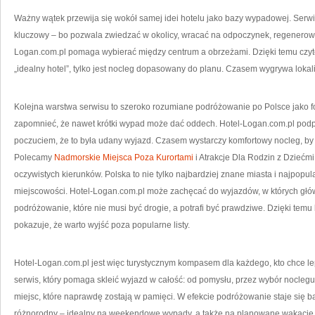
Ważny wątek przewija się wokół samej idei hotelu jako bazy wypadowej. Serw
kluczowy – bo pozwala zwiedzać w okolicy, wracać na odpoczynek, regenerować 
Logan.com.pl pomaga wybierać między centrum a obrzeżami. Dzięki temu czyteln
„idealny hotel”, tylko jest nocleg dopasowany do planu. Czasem wygrywa lokal
Kolejna warstwa serwisu to szeroko rozumiane podróżowanie po Polsce jako f
zapomnieć, że nawet krótki wypad może dać oddech. Hotel-Logan.com.pl podp
poczuciem, że to była udany wyjazd. Czasem wystarczy komfortowy nocleg, by 
Polecamy
Nadmorskie Miejsca Poza Kurortami
i Atrakcje Dla Rodzin z Dziećmi
oczywistych kierunków. Polska to nie tylko najbardziej znane miasta i najpopul
miejscowości. Hotel-Logan.com.pl może zachęcać do wyjazdów, w których główną
podróżowanie, które nie musi być drogie, a potrafi być prawdziwe. Dzięki temu
pokazuje, że warto wyjść poza popularne listy.
Hotel-Logan.com.pl jest więc turystycznym kompasem dla każdego, kto chce lep
serwis, który pomaga skleić wyjazd w całość: od pomysłu, przez wybór noclegu
miejsc, które naprawdę zostają w pamięci. W efekcie podróżowanie staje się ba
różnorodny – idealny na weekendowe wypady, a także na planowane wakacje 