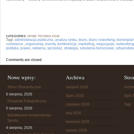
CATEGORIES:
NOWE TECHNOLOGIE
Tagi:
administracja publiczna
,
analiza rynku
,
biuro
,
biuro coworking
,
biznespla
commerce.
,
ergonomia
,
eventy
,
konferencje
,
marketing
,
negocjacje
,
networking
polityka
,
prawo
,
reklama
,
sprzedaż
,
strategia
,
szkolenia biznesowe
,
urbanistyk
Comments are closed.
Nowe wpisy:
Archiwa
Stro
Silne i Romantyczne
sierpień 2026
Arch
6 sierpnia, 2026
lipiec 2026
Spis T
Poradniki Fotograficzne
czerwiec 2026
Tagi
5 sierpnia, 2026
maj 2026
Bohaterowie Amatorskiego
Sportu
kwiecień 2026
4 sierpnia, 2026
marzec 2026