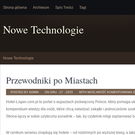
Strona główna
Archiwum
Spis Treści
Tagi
Nowe Technologie
Nowe Technologie
Przewodniki po Miastach
P
POSTED BY ADMIN
ON GRU - 27 - 2025
WITH
MOŻLIWOŚĆ KOMENTOWANIA
Z
P
M
Hotel-Logan.com.pl to portal o wyjazdach poświęcony Polsce, który pomaga uk
kompendium wiedzy dla osób, które chcą zwiedzać zakątki i jednocześnie szuk
Strona łączy w sobie użyteczny poradnik – tak, by czytelnik mógł zaplanować
W centrum serwisu znajdują się hotele – od rodzinnych po wyższej klasy, a t