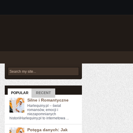
POPULAR
RECENT
Silne i Romantyczne
Harlequiny.pl – świat
romansów, emocji i
niezapomnianych
historiiHarlequiny.pl to internetowa ...
Potęga danych: Jak