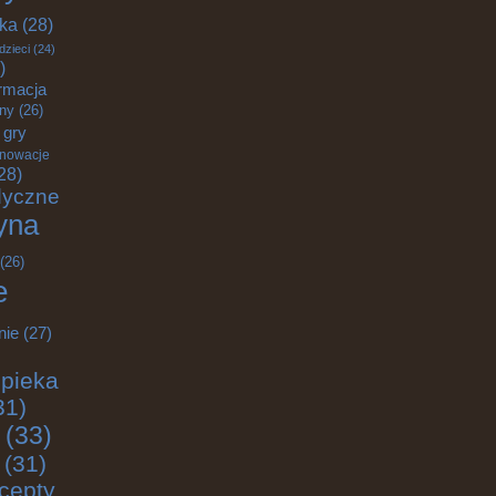
yka
(28)
dzieci
(24)
)
rmacja
zny
(26)
gry
nnowacje
28)
dyczne
yna
(26)
e
nie
(27)
pieka
31)
(33)
(31)
cepty