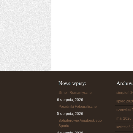
Nowe wpisy:
Archiw
Silne i Romantyczne
sierpień 
6 sierpnia, 2026
lipiec 202
Poradniki Fotograficzne
czerwiec 
5 sierpnia, 2026
maj 2026
Bohaterowie Amatorskiego
Sportu
kwiecień 