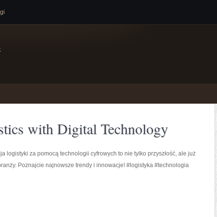
gi
e
stics with Digital Technology
a logistyki za pomocą technologii cyfrowych to nie tylko przyszłość, ale już
branży. Poznajcie najnowsze trendy i innowacje! #logistyka #technologia