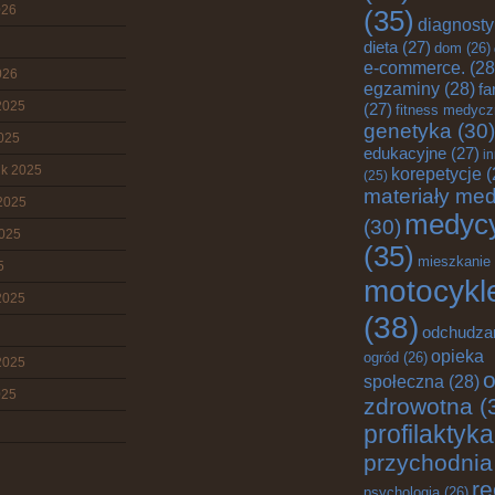
026
(35)
diagnost
dieta
(27)
dom
(26)
e-commerce.
(28
026
egzaminy
(28)
fa
2025
(27)
fitness medyc
genetyka
(30)
2025
edukacyjne
(27)
i
ik 2025
korepetycje
(
(25)
materiały me
2025
medyc
(30)
2025
(35)
mieszkanie
5
motocykl
2025
(38)
odchudza
opieka
ogród
(26)
2025
o
społeczna
(28)
025
zdrowotna
(
profilaktyka
przychodnia
re
psychologia
(26)