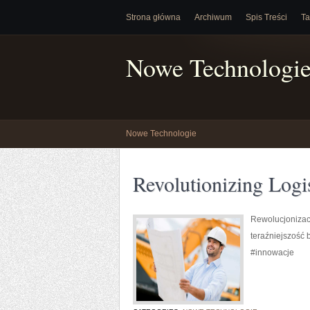
Strona główna
Archiwum
Spis Treści
Ta
Nowe Technologi
Nowe Technologie
Revolutionizing Logi
Rewolucjonizacj
teraźniejszość 
#innowacje