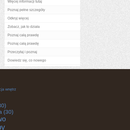
Więcej informacji tutaj
Poznaj pełne szczegóły
Odkryj więcej
Zobacz, jak to działa
Poznaj całą prawdę
Poznaj całą prawdę
Przeczytaj i poznaj
Dowiedz się, co nowego
cja wnętrz
30)
a
(30)
wo
by