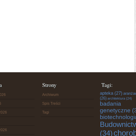
a
Strony
Tagi:
apteka
(27)
aranża
2026
Archiwum
(26)
architektura
(24)
badania
6
Spis Treści
genetyczne
(
2026
Tagi
biotechnologi
Budownict
2026
choro
(34)