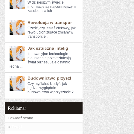
W dzisiejszym świecie
informacje są najcenniejszym⁣
zasobem, a ich ...
Rewolucja w transpor
Cześć, czy jesteś ciekawy, ⁤jak⁢
rewolucjonizujące‍ zmiany⁢ w
transporcie​ ...
Jak sztuczna intelig
Innowacyjne technologie
nieustannie przekształcają
świat biznesu, ale ostatnio
jedna ...
Budownictwo przyszł
Czy myślałeś kiedyś, jak
⁢będzie wyglądało
budownictwo w przyszłości? ...
Reklama:
Odwiedź stronę
colina.pl