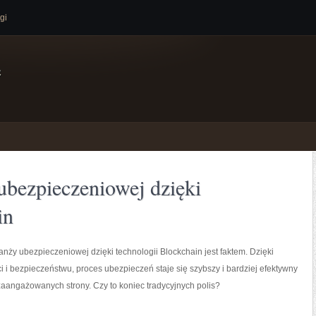
gi
e
ubezpieczeniowej dzięki
in
nży ubezpieczeniowej dzięki technologii Blockchain jest faktem. Dzięki
i i bezpieczeństwu, proces ubezpieczeń staje się szybszy i bardziej efektywny
zaangażowanych strony. Czy to koniec tradycyjnych polis?