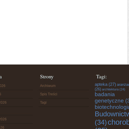
a
Strony
Tagi:
apteka
(27)
aranża
2026
Archiwum
(26)
architektura
(24)
badania
6
Spis Treści
genetyczne
(
2026
Tagi
biotechnologi
Budownict
2026
choro
(34)
026