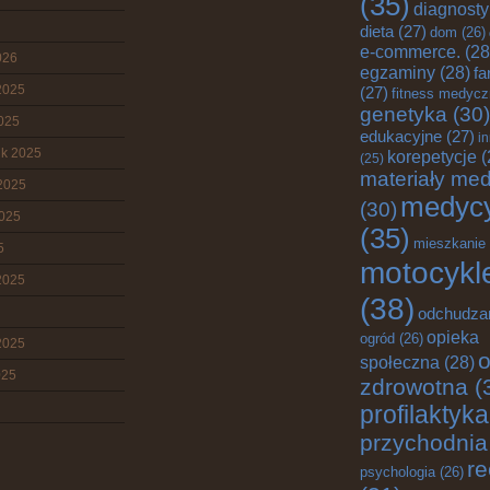
(35)
diagnost
dieta
(27)
dom
(26)
e-commerce.
(28
026
egzaminy
(28)
fa
2025
(27)
fitness medyc
genetyka
(30)
2025
edukacyjne
(27)
i
ik 2025
korepetycje
(
(25)
materiały me
2025
medyc
(30)
2025
(35)
mieszkanie
5
motocykl
2025
(38)
odchudza
opieka
ogród
(26)
2025
o
społeczna
(28)
025
zdrowotna
(
profilaktyka
przychodnia
re
psychologia
(26)