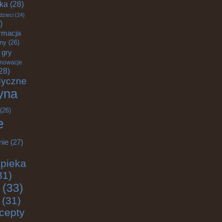
yka
(28)
dzieci
(24)
)
rmacja
zny
(26)
gry
nnowacje
28)
dyczne
yna
(26)
e
nie
(27)
pieka
31)
(33)
(31)
cepty