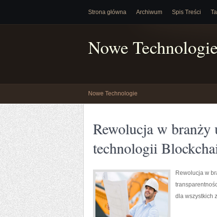
Strona główna
Archiwum
Spis Treści
Ta
Nowe Technologi
Nowe Technologie
Rewolucja w branży 
technologii Blockcha
Rewolucja w bra
transparentnośc
dla wszystkich 