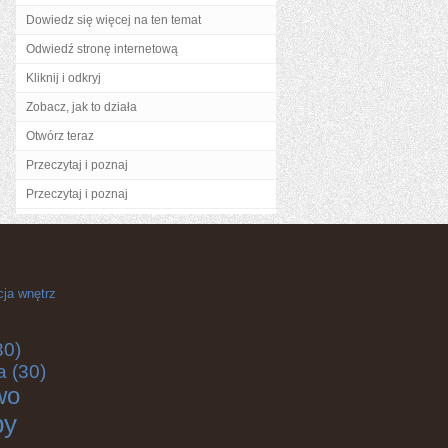
Dowiedz się więcej na ten temat
Odwiedź stronę internetową
Kliknij i odkryj
Zobacz, jak to działa
Otwórz teraz
Przeczytaj i poznaj
Przeczytaj i poznaj
cja wnętrz
30)
a
(30)
wo
by