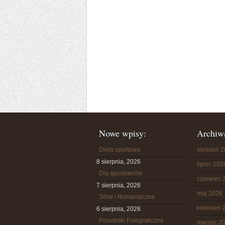
Nowe wpisy:
Archiw
Dieta sportowa
sierpień 
8 sierpnia, 2026
lipiec 202
Dla sportowców
czerwiec 
7 sierpnia, 2026
maj 2026
Silne i Romantyczne
kwiecień 
6 sierpnia, 2026
Poradniki Fotograficzne
marzec 2