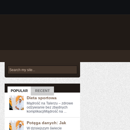
POPULAR
RECENT
Dieta sportowa
Mądrość na Talerzu – zdrowe
odżywianie bez zbędnych
komplikacjiMądrość na ...
Potęga danych: Jak
W dzisiejszym świecie