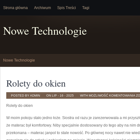
Strona główna
Archiwum
Spis Treści
Tagi
Nowe Technologie
Nowe Technologie
Rolety do okien
RO
POSTED BY ADMIN
ON LIP - 16 - 2025
WITH
MOŻLIWOŚĆ KOMENTOWANIA
Z
D
OK
Rolety do okien
W moim pokoju stało jedno łoże. Siostra od razu je zarezerwowała a mi przys
że materac był komfortowy. Niby specjalnie dostosowany do tego aby na nim d
przekonana – materac janpol to stale nowość. Po głównej nocy nawet nie wiedzi