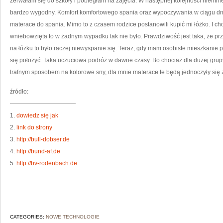
zerwałam się do szkoły i pobiegłam na zajęcia. W następnej kolejności niemni
bardzo wygodny. Komfort komfortowego spania oraz wypoczywania w ciągu dni
materace do spania. Mimo to z czasem rodzice postanowili kupić mi łóżko. I c
wniebowzięta to w żadnym wypadku tak nie było. Prawdziwość jest taka, że pr
na łóżku to było raczej niewyspanie się. Teraz, gdy mam osobiste mieszkani
się położyć. Taka uczuciowa podróż w dawne czasy. Bo chociaż dla dużej gr
trafnym sposobem na kolorowe sny, dla mnie materace te będą jednoczyły się 
źródło:
———————————
1.
dowiedz się jak
2.
link do strony
3.
http://bull-dobser.de
4.
http://bund-af.de
5.
http://bv-rodenbach.de
CATEGORIES:
NOWE TECHNOLOGIE