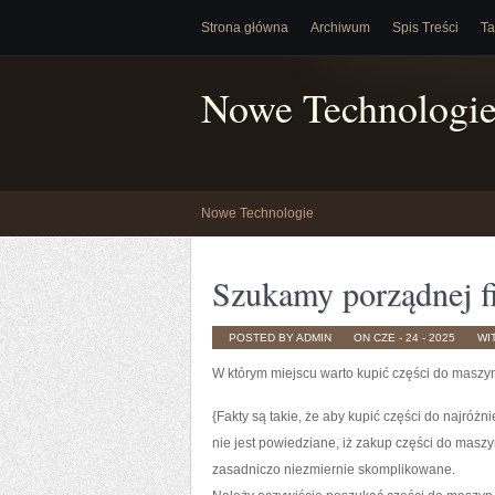
Strona główna
Archiwum
Spis Treści
Ta
Nowe Technologi
Nowe Technologie
Szukamy porządnej f
POSTED BY ADMIN
ON CZE - 24 - 2025
WI
W którym miejscu warto kupić części do maszyn
{Fakty są takie, że aby kupić części do najróż
nie jest powiedziane, iż zakup części do maszyn
zasadniczo niezmiernie skomplikowane.