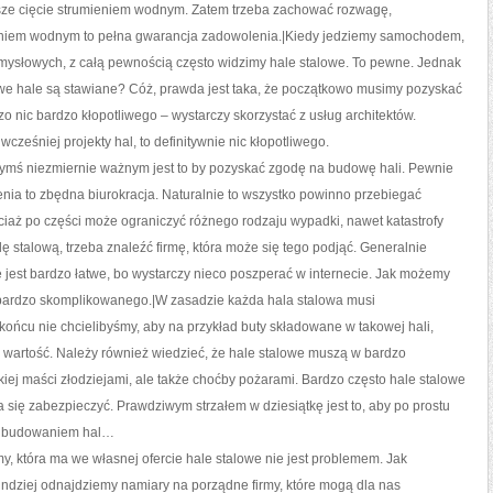
ejsze cięcie strumieniem wodnym. Zatem trzeba zachować rozwagę,
eniem wodnym to pełna gwarancja zadowolenia.|Kiedy jedziemy samochodem,
emysłowych, z całą pewnością często widzimy hale stalowe. To pewne. Jednak
 owe hale są stawiane? Cóż, prawda jest taka, że początkowo musimy pozyskać
czo nic bardzo kłopotliwego – wystarczy skorzystać z usług architektów.
ześniej projekty hal, to definitywnie nic kłopotliwego.
czymś niezmiernie ważnym jest to by pozyskać zgodę na budowę hali. Pewnie
nia to zbędna biurokracja. Naturalnie to wszystko powinno przebiegać
ociaż po części może ograniczyć różnego rodzaju wypadki, nawet katastrofy
 stalową, trzeba znaleźć firmę, która może się tego podjąć. Generalnie
owe jest bardzo łatwe, bo wystarczy nieco poszperać w internecie. Jak możemy
ak bardzo skomplikowanego.|W zasadzie każda hala stalowa musi
ońcu nie chcielibyśmy, aby na przykład buty składowane w takowej hali,
ną wartość. Należy również wiedzieć, że hale stalowe muszą w bardzo
ej maści złodziejami, ale także choćby pożarami. Bardzo często hale stalowe
a się zabezpieczyć. Prawdziwym strzałem w dziesiątkę jest to, aby po prostu
się budowaniem hal…
my, która ma we własnej ofercie hale stalowe nie jest problemem. Jak
 indziej odnajdziemy namiary na porządne firmy, które mogą dla nas