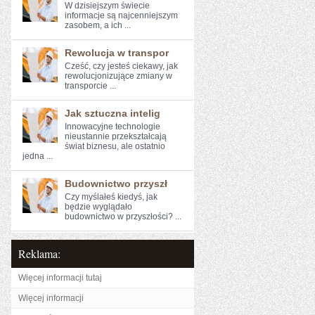
W dzisiejszym świecie
informacje są najcenniejszym⁣
zasobem, a ich ...
Rewolucja w transpor
Cześć, czy jesteś ciekawy, ⁤jak⁢
rewolucjonizujące‍ zmiany⁢ w
transporcie​ ...
Jak sztuczna intelig
Innowacyjne technologie
nieustannie przekształcają
świat biznesu, ale ostatnio
jedna ...
Budownictwo przyszł
Czy myślałeś kiedyś, jak
⁢będzie wyglądało
budownictwo w przyszłości? ...
Reklama:
Więcej informacji tutaj
Więcej informacji