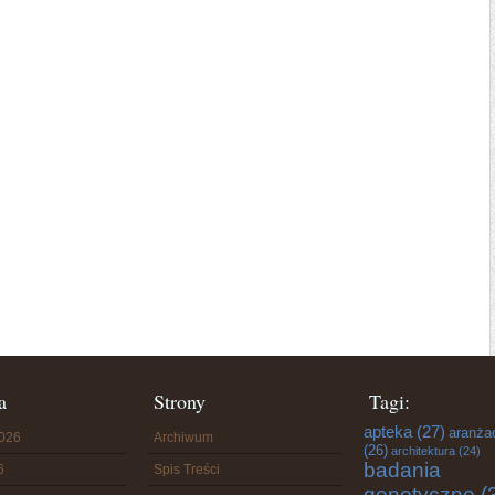
a
Strony
Tagi:
apteka
(27)
aranża
2026
Archiwum
(26)
architektura
(24)
badania
6
Spis Treści
genetyczne
(