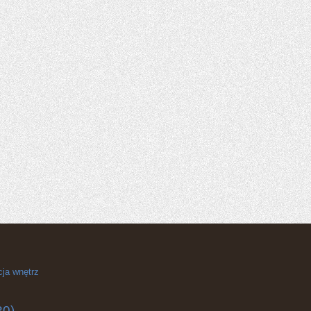
cja wnętrz
30)