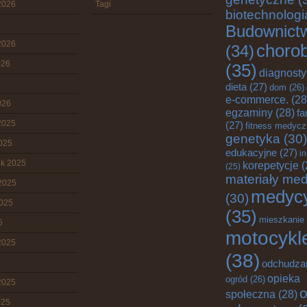
2026
Tagi
biotechnologi
Budownict
2026
choro
(34)
026
(35)
diagnost
dieta
(27)
dom
(26)
e-commerce.
(28
026
egzaminy
(28)
fa
2025
(27)
fitness medyc
genetyka
(30)
2025
edukacyjne
(27)
i
ik 2025
korepetycje
(
(25)
materiały me
2025
medyc
(30)
2025
(35)
mieszkanie
5
motocykl
2025
(38)
odchudza
opieka
ogród
(26)
2025
o
społeczna
(28)
025