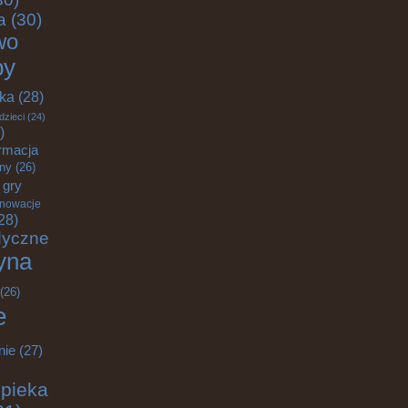
a
(30)
wo
by
yka
(28)
dzieci
(24)
)
rmacja
zny
(26)
gry
nnowacje
28)
dyczne
yna
(26)
e
nie
(27)
pieka