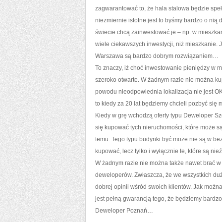
zagwarantować to, że hala stalowa będzie speł
niezmiernie istotne jest to byśmy bardzo o nią 
świecie chcą zainwestować je – np. w mieszkan
wiele ciekawszych inwestycji, niż mieszkanie. 
Warszawa są bardzo dobrym rozwiązaniem…
To znaczy, iż choć inwestowanie pieniędzy w mi
szeroko otwarte. W żadnym razie nie można kup
powodu nieodpowiednia lokalizacja nie jest O
to kiedy za 20 lat będziemy chcieli pozbyć si
Kiedy w grę wchodzą oferty typu Deweloper Sz
się kupować tych nieruchomości, które może są
temu. Tego typu budynki być może nie są w bez
kupować, lecz tylko i wyłącznie te, które są ni
W żadnym razie nie można także nawet brać w 
deweloperów. Zwłaszcza, że we wszystkich duży
dobrej opinii wśród swoich klientów. Jak moż
jest pełną gwarancją tego, że będziemy bar
Deweloper Poznań…