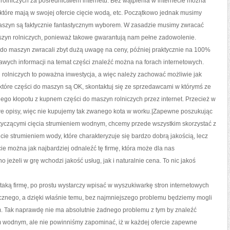
rolniczych za pośrednictwem internetu. Bez wątpienia w internecie można
, które mają w swojej ofercie cięcie wodą, etc. Początkowo jednak musimy
maszyn są faktycznie fantastycznym wyborem. W zasadzie musimy zwracać
szyn rolniczych, ponieważ takowe gwarantują nam pełne zadowolenie.
 do maszyn zwracali zbyt dużą uwagę na ceny, później praktycznie na 100%
kawych informacji na temat części znaleźć można na forach internetowych.
rolniczych to poważna inwestycja, a więc należy zachować możliwie jak
które części do maszyn są OK, skontaktuj się ze sprzedawcami w którymś ze
ego kłopotu z kupnem części do maszyn rolniczych przez internet. Przecież w
we opisy, więc nie kupujemy tak zwanego kota w worku.|Zapewne poszukując
dotyczącymi cięcia strumieniem wodnym, chcemy przede wszystkim skorzystać z
ęcie strumieniem wody, które charakteryzuje się bardzo dobrą jakością, lecz
ie można jak najbardziej odnaleźć tę firmę, która może dla nas
eżeli w grę wchodzi jakość usług, jak i naturalnie cena. To nic jakoś
taką firmę, po prostu wystarczy wpisać w wyszukiwarkę stron internetowych
cznego, a dzięki właśnie temu, bez najmniejszego problemu będziemy mogli
. Tak naprawdę nie ma absolutnie żadnego problemu z tym by znaleźć
em wodnym, ale nie powinniśmy zapominać, iż w każdej ofercie zapewne