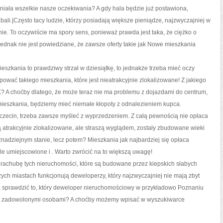
niała wszelkie nasze oczekiwania? A gdy hala będzie już postawiona,
dbali.|Często tacy ludzie, którzy posiadają większe pieniądze, najzwyczajniej w
ie. To oczywiście ma spory sens, ponieważ prawda jest taka, że ciężko o
Jednak nie jest powiedziane, że zawsze oferty takie jak Nowe mieszkania
eszkania to prawdziwy strzał w dziesiątkę, to jednakże trzeba mieć oczy
ować takiego mieszkania, które jest nieatrakcyjnie zlokalizowane! Z jakiego
K? A choćby dlatego, że może teraz nie ma problemu z dojazdami do centrum,
ę mieszkania, będziemy mieć niemałe kłopoty z odnalezieniem kupca.
czecin, trzeba zawsze myśleć z wyprzedzeniem. Z całą pewnością nie opłaca
 atrakcyjnie zlokalizowane, ale straszą wyglądem, zostały zbudowane wieki
nadziejnym stanie, lecz potem? Mieszkania jak najbardziej się opłaca
eźle umiejscowione i . Warto zwrócić na to większą uwagę!
rachubę tych nieruchomości, które są budowane przez kiepskich słabych
ch miastach funkcjonują deweloperzy, który najzwyczajniej nie mają zbyt
na sprawdzić to, który deweloper nieruchomościowy w przykładowo Poznaniu
dzo zadowolonymi osobami? A choćby możemy wpisać w wyszukiwarce