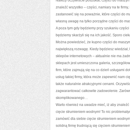
Należy oczywiście poszukać części do maszyn 
znaleźć wszystko – części, namiary na te firmy
zastanowić się na poważnie, które części do 
własną uwagę na tylko porządne części do ma
A poza tym gdy będziemy przy szukaniu części
będziemy skarżyli się na ich jakość. Sporo cie
Można powiedzieć, że kupno części do maszyn 
największą rozwagę. Kiedy będziesz wiedział, 
sklepów internetowych – aktualnie nie ma żadn
sklepach jest umieszczona galeria, szczegóło
firm, które zajmują się na co dzień usługami 
usług takiej firmy, która może zapewnić nam ci
także naturalnie atrakcyjnymi cenami. Oczywiśc
zagwarantować całkowite zadowolenie. Zarówno j
skomplikowanego…
Warto również na uwadze mieć, iż aby znaleźć 
cięcie strumieniem wodnym! To nic problematy
zamówić dla siebie cięcie strumieniem wodnym
solidną firmę trudniącą się cięciem strumieni