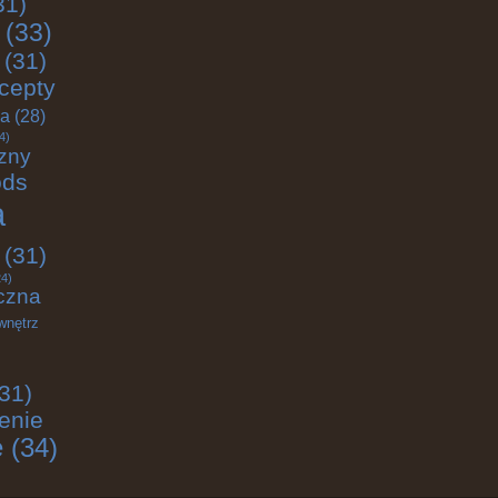
31)
(33)
(31)
cepty
ja
(28)
4)
zny
ods
a
(31)
4)
czna
wnętrz
31)
enie
e
(34)