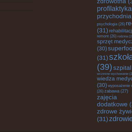
zdrowotna
(
profilaktyka
przychodnia
re
psychologia
(26)
(31)
rehabilitac
remont
(26)
rodzina
(2
sprzęt medyc
superfo
(30)
szkoł
(31)
(39)
szpital
wczesne wychowanie
(2
wiedza medy
(30)
wyposażenie 
zabawa
(27)
(26)
zajęcia
dodatkowe
(
zdrowe żywi
zdrowi
(31)