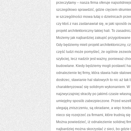
przeczytamy – nasza firma oferuje najsolidni
szczegółowo sprawdzić, gdzie cięciem strumi
w szczególności mowa tutaj o dzielnicach prz
czy ktoś z nas zastanawiał się, w jaki sposób
projekt architektoniczny takiej hali. To zasadni
Możemy jak najbardziej zakupić przygotowane wc
Gdy będziemy mieli projekt architektoniczny, 
część ludzi może pomyśleć, że ogólnie zezwole
szybciej, lecz nadzór jest ważny, ponieważ ch
budowlane. Kiedy będziemy mogli postawić halę
odnalezienie tej firmy, która stawia hale stal
dostrzec, stawianie hal stalowych to nic aż t
charakteryzować się solidnym wykonaniem. W k
najzwyczajniej straciły po jakimś czasie włas
umiejętny sposób zabezpieczone. Przed wszelki
ulegają zniszczeniu, są okradane, a więc trzeb
nieco się rozejrzeć za firmami, które trudnią 
Można powiedzieć, iż odnalezienie solidnej fir
najbardziej można skorzystać z sieci, bo gdzie