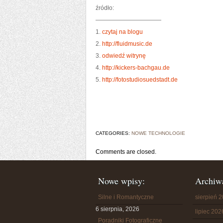
źródło:
———————————
1.
czytaj na blogu
2.
http://fluidmusic.de
3.
odwiedź witrynę
4.
http://kickers-bachgau.de
5.
http://fotostudiosuedstadt.de
CATEGORIES:
NOWE TECHNOLOGIE
Comments are closed.
Nowe wpisy:
Archiw
Silne i Romantyczne
sierpień 
6 sierpnia, 2026
lipiec 202
Poradniki Fotograficzne