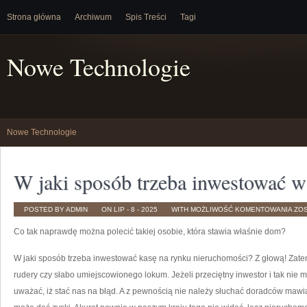
Strona główna
Archiwum
Spis Treści
Tagi
Nowe Technologie
Nowe Technologie
W jaki sposób trzeba inwestować 
W
POSTED BY ADMIN
ON LIP - 8 - 2025
WITH
MOŻLIWOŚĆ KOMENTOWANIA
ZO
JAK
SP
Co tak naprawdę można polecić takiej osobie, która stawia właśnie dom?
TRZ
IN
W
NIE
W jaki sposób trzeba inwestować kasę na rynku nieruchomości? Z głową! Zat
rudery czy słabo umiejscowionego lokum. Jeżeli przeciętny inwestor i tak nie
uważać, iż stać nas na błąd. A z pewnością nie należy słuchać doradców mawi