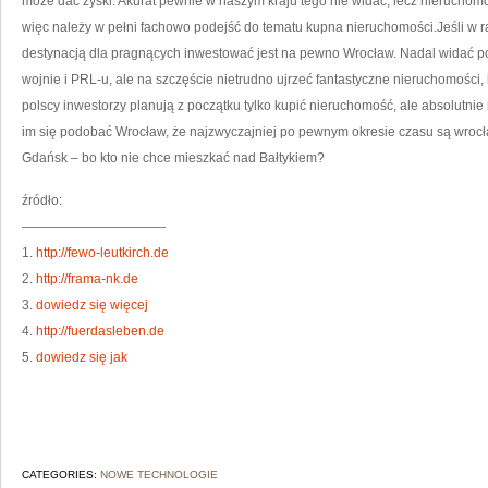
może dać zyski. Akurat pewnie w naszym kraju tego nie widać, lecz nieruchomości
więc należy w pełni fachowo podejść do tematu kupna nieruchomości.Jeśli w r
destynacją dla pragnących inwestować jest na pewno Wrocław. Nadal widać po
wojnie i PRL-u, ale na szczęście nietrudno ujrzeć fantastyczne nieruchomości, k
polscy inwestorzy planują z początku tylko kupić nieruchomość, ale absolutni
im się podobać Wrocław, że najzwyczajniej po pewnym okresie czasu są wrocł
Gdańsk – bo kto nie chce mieszkać nad Bałtykiem?
źródło:
———————————
1.
http://fewo-leutkirch.de
2.
http://frama-nk.de
3.
dowiedz się więcej
4.
http://fuerdasleben.de
5.
dowiedz się jak
CATEGORIES:
NOWE TECHNOLOGIE