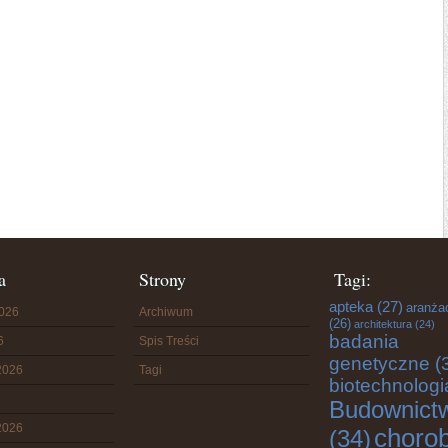
a
Strony
Tagi:
apteka
(27)
aranża
2026
Archiwum
(26)
architektura
(24)
badania
6
Spis Treści
genetyczne
(
2026
Tagi
biotechnologi
Budownict
2026
choro
(34)