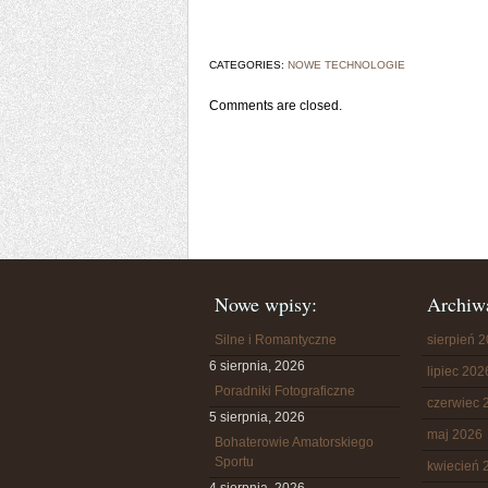
CATEGORIES:
NOWE TECHNOLOGIE
Comments are closed.
Nowe wpisy:
Archiw
Silne i Romantyczne
sierpień 
6 sierpnia, 2026
lipiec 202
Poradniki Fotograficzne
czerwiec 
5 sierpnia, 2026
maj 2026
Bohaterowie Amatorskiego
Sportu
kwiecień 