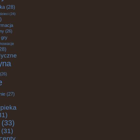
yka
(28)
dzieci
(24)
)
rmacja
zny
(26)
gry
nnowacje
28)
dyczne
yna
(26)
e
nie
(27)
pieka
31)
(33)
(31)
cepty