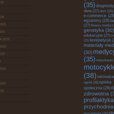
026
(35)
diagnost
dieta
(27)
dom
(26)
e-commerce.
(28
026
egzaminy
(28)
fa
2025
(27)
fitness medyc
genetyka
(30)
2025
edukacyjne
(27)
i
ik 2025
korepetycje
(
(25)
materiały me
2025
medyc
(30)
2025
(35)
mieszkanie
5
motocykl
2025
(38)
odchudza
opieka
ogród
(26)
2025
o
społeczna
(28)
025
zdrowotna
(
profilaktyka
przychodnia
re
psychologia
(26)