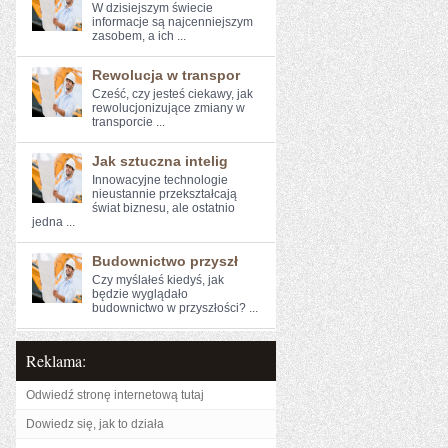
W dzisiejszym świecie
informacje są najcenniejszym⁣
zasobem, a ich ...
Rewolucja w transpor
Cześć, czy jesteś ciekawy, ⁤jak⁢
rewolucjonizujące‍ zmiany⁢ w
transporcie​ ...
Jak sztuczna intelig
Innowacyjne technologie
nieustannie przekształcają
świat biznesu, ale ostatnio
jedna ...
Budownictwo przyszł
Czy myślałeś kiedyś, jak
⁢będzie wyglądało
budownictwo w przyszłości? ...
Reklama:
Odwiedź stronę internetową tutaj
Dowiedz się, jak to działa