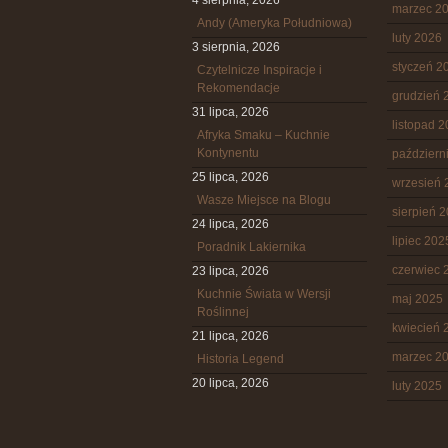
4 sierpnia, 2026
marzec 2
Andy (Ameryka Południowa)
luty 2026
3 sierpnia, 2026
styczeń 2
Czytelnicze Inspiracje i
Rekomendacje
grudzień 
31 lipca, 2026
listopad 
Afryka Smaku – Kuchnie
Kontynentu
październ
25 lipca, 2026
wrzesień 
Wasze Miejsce na Blogu
sierpień 
24 lipca, 2026
lipiec 202
Poradnik Lakiernika
czerwiec 
23 lipca, 2026
Kuchnie Świata w Wersji
maj 2025
Roślinnej
kwiecień 
21 lipca, 2026
marzec 2
Historia Legend
20 lipca, 2026
luty 2025