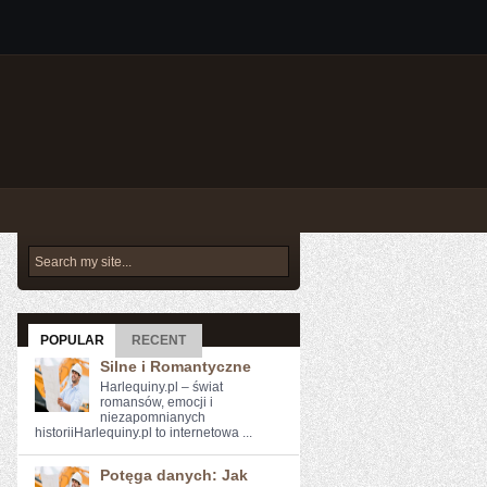
POPULAR
RECENT
Silne i Romantyczne
Harlequiny.pl – świat
romansów, emocji i
niezapomnianych
historiiHarlequiny.pl to internetowa ...
Potęga danych: Jak