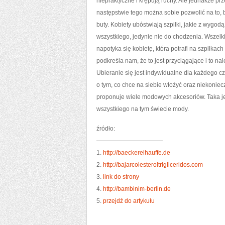
niepraktyczne i krępują ruchy. Ale jednakże pr
następstwie tego można sobie pozwolić na to, 
buty. Kobiety ubóstwiają szpilki, jakie z wygod
wszystkiego, jedynie nie do chodzenia. Wszelkie
napotyka się kobietę, która potrafi na szpilkac
podkreśla nam, że to jest przyciągające i to na
Ubieranie się jest indywidualne dla każdego c
o tym, co chce na siebie włożyć oraz niekoniecz
proponuje wiele modowych akcesoriów. Taka jes
wszystkiego na tym świecie mody.
źródło:
———————————
1.
http://baeckereihauffe.de
2.
http://bajarcolesteroltrigliceridos.com
3.
link do strony
4.
http://bambinim-berlin.de
5.
przejdź do artykułu