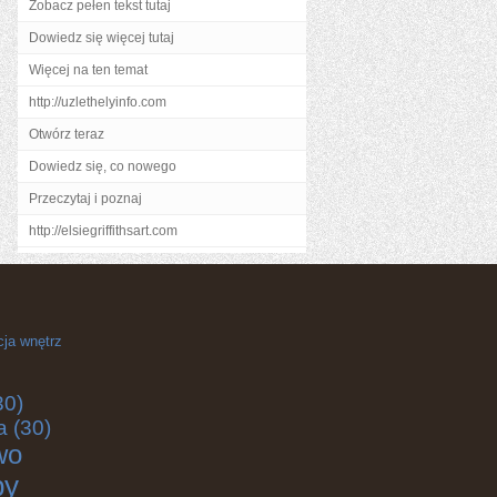
Zobacz pełen tekst tutaj
Dowiedz się więcej tutaj
Więcej na ten temat
http://uzlethelyinfo.com
Otwórz teraz
Dowiedz się, co nowego
Przeczytaj i poznaj
http://elsiegriffithsart.com
cja wnętrz
30)
a
(30)
wo
by