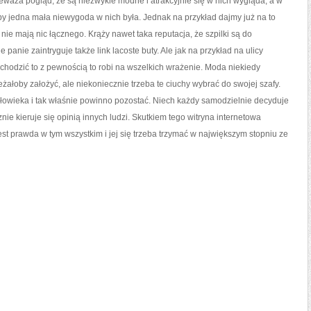
zeważa pogląd, że są niezwykle modne i atrakcyjnie się w nich wygląda, a w
by jedna mała niewygoda w nich była. Jednak na przykład dajmy już na to
ą nie mają nic łącznego. Krąży nawet taka reputacja, że szpilki są do
 panie zaintryguje także link lacoste buty. Ale jak na przykład na ulicy
h chodzić to z pewnością to robi na wszelkich wrażenie. Moda niekiedy
leżałoby założyć, ale niekoniecznie trzeba te ciuchy wybrać do swojej szafy.
złowieka i tak właśnie powinno pozostać. Niech każdy samodzielnie decyduje
nie kieruje się opinią innych ludzi. Skutkiem tego witryna internetowa
t prawda w tym wszystkim i jej się trzeba trzymać w największym stopniu ze