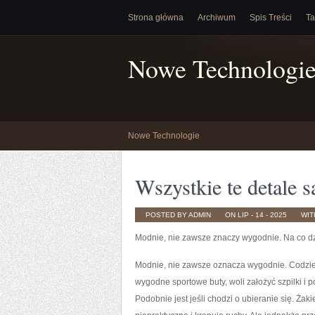
Strona główna
Archiwum
Spis Treści
Ta
Nowe Technologi
Nowe Technologie
Wszystkie te detale s
POSTED BY ADMIN
ON LIP - 14 - 2025
WI
Modnie, nie zawsze znaczy wygodnie. Na co dzi
Modnie, nie zawsze oznacza wygodnie. Codzienn
wygodne sportowe buty, woli założyć szpilki i 
Podobnie jest jeśli chodzi o ubieranie się. Żak