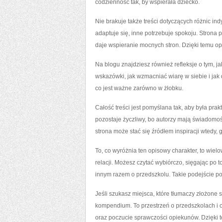
codzienność tak, by wspierała dziecko.
Nie brakuje także treści dotyczących różnic in
adaptuje się, inne potrzebuje spokoju. Strona 
daje wspieranie mocnych stron. Dzięki temu opi
Na blogu znajdziesz również refleksje o tym,
wskazówki, jak wzmacniać wiarę w siebie i jak
co jest ważne zarówno w żłobku.
Całość treści jest pomyślana tak, aby była pra
pozostaje życzliwy, bo autorzy mają świadomość,
strona może stać się źródłem inspiracji wtedy,
To, co wyróżnia ten opisowy charakter, to wiel
relacji. Możesz czytać wybiórczo, sięgając po t
innym razem o przedszkolu. Takie podejście p
Jeśli szukasz miejsca, które tłumaczy złożone sp
kompendium. To przestrzeń o przedszkolach i o
oraz poczucie sprawczości opiekunów. Dzięki