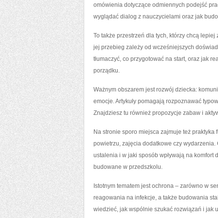
omówienia dotyczące odmiennych podejść pracy
wyglądać dialog z nauczycielami oraz jak bud
To także przestrzeń dla tych, którzy chcą lep
jej przebieg zależy od wcześniejszych doświadc
tłumaczyć, co przygotować na start, oraz jak re
porządku.
Ważnym obszarem jest rozwój dziecka: komuni
emocje. Artykuły pomagają rozpoznawać typowe
Znajdziesz tu również propozycje zabaw i akt
Na stronie sporo miejsca zajmuje też praktyka
powietrzu, zajęcia dodatkowe czy wydarzenia. 
ustalenia i w jaki sposób wpływają na komfort 
budowane w przedszkolu.
Istotnym tematem jest ochrona – zarówno w sen
reagowania na infekcje, a także budowania stab
wiedzieć, jak wspólnie szukać rozwiązań i jak