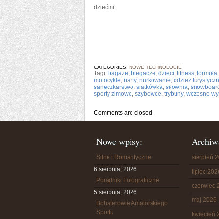
dziećmi.
CATEGORIES:
NOWE TECHNOLOGIE
Tagi:
bagaże
,
biegacze
,
dzieci
,
fitness
,
formuła
motocykle
,
narty
,
nurkowanie
,
odzież turystycz
saneczkarstwo
,
siatkówka
,
siłownia
,
snowboar
sporty zimowe
,
szybowce
,
trybuny
,
wczesne wy
Comments are closed.
Nowe wpisy:
Archiw
Silne i Romantyczne
sierpień 
6 sierpnia, 2026
lipiec 202
Poradniki Fotograficzne
czerwiec 
5 sierpnia, 2026
maj 2026
Bohaterowie Amatorskiego
Sportu
kwiecień 