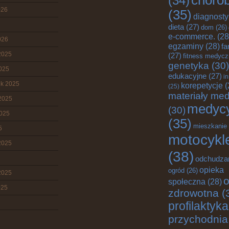
choro
(34)
026
(35)
diagnost
dieta
(27)
dom
(26)
e-commerce.
(28
026
egzaminy
(28)
fa
2025
(27)
fitness medyc
genetyka
(30)
2025
edukacyjne
(27)
i
ik 2025
korepetycje
(
(25)
materiały me
2025
medyc
(30)
2025
(35)
mieszkanie
5
motocykl
2025
(38)
odchudza
opieka
ogród
(26)
2025
o
społeczna
(28)
025
zdrowotna
(
profilaktyka
przychodnia