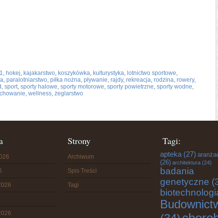
 1
,
hokej
,
kajakarstwo
,
koszykówka
,
kulturystyka
,
lotnictwo sportowe
,
na
,
paralotniarstwo
,
piłka nożna
,
pływanie
,
rajdy
,
rekreacja
,
rodzina
,
rowery
,
d
,
sport
,
sporty halowe
,
sporty motorowe
,
sporty powietrzne
,
sporty wodne
,
chowanie
,
wellness
,
żeglarstwo
a
Strony
Tagi:
apteka
(27)
aranża
2026
Archiwum
(26)
architektura
(24)
badania
6
Spis Treści
genetyczne
(
2026
Tagi
biotechnologi
Budownict
2026