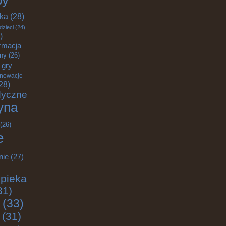
by
yka
(28)
dzieci
(24)
)
rmacja
zny
(26)
gry
nnowacje
28)
dyczne
yna
(26)
e
nie
(27)
pieka
31)
(33)
(31)