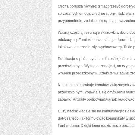
Strona porusza również temat przeżyć dorosłych
sprzecznych emocji: z jednej strony nadzieja, 
przypomnienie, że takie emocje są powszechne,
Ważną częścią treści są wskazówki wyboru dot
edukacyjną. Zamiast uniwersalnej odpowiedzi p
lokalowe, otoczenie, styl wychowawczy. Takie
Publikacje są też przydatne dla osób, które 
przedszkolnym. Wytłumaczone jest, na czym po
w wieku przedszkolnym. Dzięki temu łatwiej z
Na stronie nie brakuje tematów związanych z 
przedszkolnym. Pojawiają się omówienia takich 
zabawki. Artykuły podpowiadają, jak reagować 
Duży nacisk kładzie się na komunikację: z dzie
dotyczą tego, jak formułować komunikaty w spo
front w domu. Dzięki temu rodzic może poczuć,