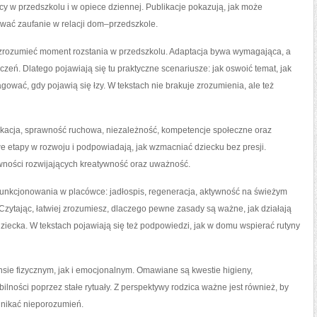
 w przedszkolu i w opiece dziennej. Publikacje pokazują, jak może
ować zaufanie w relacji dom–przedszkole.
iej zrozumieć moment rozstania w przedszkolu. Adaptacja bywa wymagająca, a
zeń. Dlatego pojawiają się tu praktyczne scenariusze: jak oswoić temat, jak
agować, gdy pojawią się łzy. W tekstach nie brakuje zrozumienia, ale też
kacja, sprawność ruchowa, niezależność, kompetencje społeczne oraz
 etapy w rozwoju i podpowiadają, jak wzmacniać dziecku bez presji.
ywności rozwijających kreatywność oraz uważność.
 funkcjonowania w placówce: jadłospis, regeneracja, aktywność na świeżym
Czytając, łatwiej zrozumiesz, dlaczego pewne zasady są ważne, jak działają
dziecka. W tekstach pojawiają się też podpowiedzi, jak w domu wspierać rutyny
sie fizycznym, jak i emocjonalnym. Omawiane są kwestie higieny,
ilności poprzez stałe rytuały. Z perspektywy rodzica ważne jest również, by
 unikać nieporozumień.