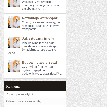
W dzisiejszym świecie
informacje są najcenniejszym⁣
zasobem, a ich ...
Rewolucja w transpor
Cześć, czy jesteś ciekawy, ⁤jak⁢
rewolucjonizujące‍ zmiany⁢ w
transporcie​ ...
Jak sztuczna intelig
Innowacyjne technologie
nieustannie przekształcają
świat biznesu, ale ostatnio
jedna ...
Budownictwo przyszł
Czy myślałeś kiedyś, jak
⁢będzie wyglądało
budownictwo w przyszłości? ...
Reklama:
Zobacz pełen artykuł
Odwiedź naszą stronę tutaj