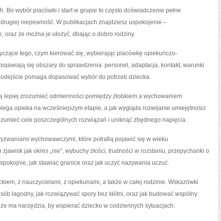
. Bo wybór placówki i start w grupie to często doświadczenie pełne
z drugiej niepewność. W publikacjach znajdziesz uspokojenie –
 oraz że można je ułożyć, dbając o dobro rodziny.
yczące tego, czym kierować się, wybierając placówkę opiekuńczo-
ojawiają się obszary do sprawdzenia: personel, adaptacja, kontakt, warunki
 podejście pomaga dopasować wybór do potrzeb dziecka.
chcą lepiej zrozumieć odmienności pomiędzy żłobkiem a wychowaniem
lega opieka na wcześniejszym etapie, a jak wygląda rozwijanie umiejętności
rozumieć cele poszczególnych rozwiązań i uniknąć zbędnego napięcia.
wyzwaniami wychowawczymi, które potrafią pojawić się w wieku
zjawisk jak okres „nie”, wybuchy złości, trudności w rozstaniu, przepychanki o
spokojnie, jak stawiać granice oraz jak uczyć nazywania uczuć.
ckiem, z nauczycielami, z opiekunami, a także w całej rodzinie. Wskazówki
sób łagodny, jak rozwiązywać spory bez kłótni, oraz jak budować wspólny
 że ma narzędzia, by wspierać dziecko w codziennych sytuacjach.