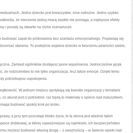
dywidualnych. Jedno dziecko jest towarzyskie, inne ostrożne. Jedno szybko
podkreśla, że mierzenie jedną miarą zwykle nie pomaga, a najlepsze efekty
sy i porady są otwarte na różne scenariusze.
 jak budować zapał do próbowania bez szantażu emocjonalnego. Pojawiają się
 doceniać starania. To podejście wspiera dziecko w tworzeniu pewności siebie,
ktyczna. Zamiast ogólników dostajesz jasne wyjaśnienia. Jednocześnie język
 że rodzicielstwo to nie tylko organizacja, lecz także emocje. Dzięki temu
 gdy potrzebujesz uspokojenia.
owątkowość. W jednym miejscu spotykają się kwestie organizacji z tematami
o, co akurat jest ci potrzebne: raz będą to materiały o opiece nad maluszkiem,
omaga budować spokój krok po kroku.
rawy, a przy tym pozostaje blisko życia, to ta strona jest właśnie takim
piece żłobkowej, w której najważniejsze są najmłodsi, ich bezpieczeństwo
 temu możesz budować własną drogę – z uważnością – w świecie opieki nad