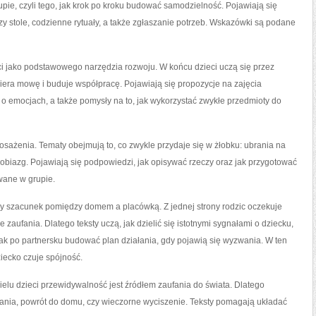
rupie, czyli tego, jak krok po kroku budować samodzielność. Pojawiają się
 przy stole, codzienne rytuały, a także zgłaszanie potrzeb. Wskazówki są podane
ci jako podstawowego narzędzia rozwoju. W końcu dzieci uczą się przez
ra mowę i buduje współpracę. Pojawiają się propozycje na zajęcia
o emocjach, a także pomysły na to, jak wykorzystać zwykłe przedmioty do
sażenia. Tematy obejmują to, co zwykle przydaje się w żłobku: ubrania na
robiazg. Pojawiają się podpowiedzi, jak opisywać rzeczy oraz jak przygotować
wane w grupie.
ny szacunek pomiędzy domem a placówką. Z jednej strony rodzic oczekuje
 zaufania. Dlatego teksty uczą, jak dzielić się istotnymi sygnałami o dziecku,
 jak po partnersku budować plan działania, gdy pojawią się wyzwania. W ten
ziecko czuje spójność.
wielu dzieci przewidywalność jest źródłem zaufania do świata. Dlatego
zstania, powrót do domu, czy wieczorne wyciszenie. Teksty pomagają układać