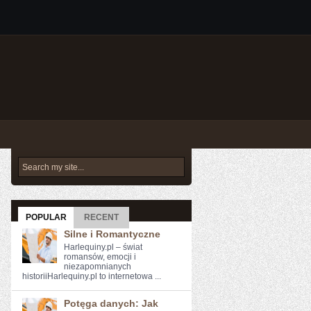
POPULAR
RECENT
Silne i Romantyczne
Harlequiny.pl – świat
romansów, emocji i
niezapomnianych
historiiHarlequiny.pl to internetowa ...
Potęga danych: Jak