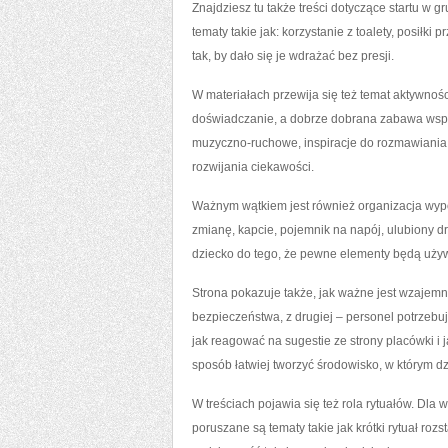
Znajdziesz tu także treści dotyczące startu w g
tematy takie jak: korzystanie z toalety, posiłki
tak, by dało się je wdrażać bez presji.
W materiałach przewija się też temat aktywnoś
doświadczanie, a dobrze dobrana zabawa wspie
muzyczno-ruchowe, inspiracje do rozmawiania 
rozwijania ciekawości.
Ważnym wątkiem jest również organizacja wypo
zmianę, kapcie, pojemnik na napój, ulubiony d
dziecko do tego, że pewne elementy będą uży
Strona pokazuje także, jak ważne jest wzajem
bezpieczeństwa, z drugiej – personel potrzebuje
jak reagować na sugestie ze strony placówki i
sposób łatwiej tworzyć środowisko, w którym d
W treściach pojawia się też rola rytuałów. Dla 
poruszane są tematy takie jak krótki rytuał ro