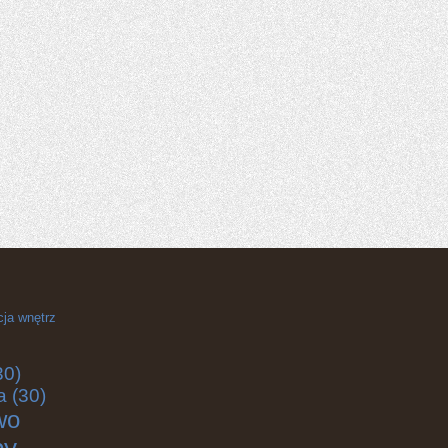
cja wnętrz
30)
a
(30)
wo