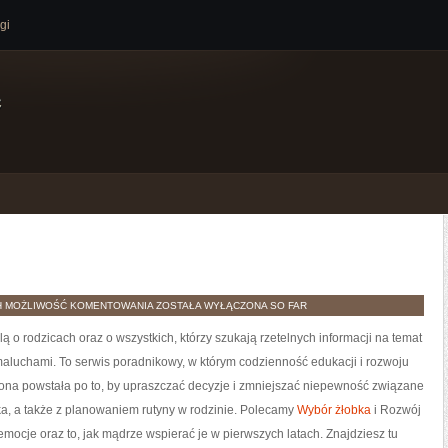
gi
e
WYBÓR
H
MOŻLIWOŚĆ KOMENTOWANIA
ZOSTAŁA WYŁĄCZONA
SO FAR
PRZEDSZKOLA
ą o rodzicach oraz o wszystkich, którzy szukają rzetelnych informacji na temat
maluchami. To serwis poradnikowy, w którym codzienność edukacji i rozwoju
rona powstała po to, by upraszczać decyzje i zmniejszać niepewność związane
a, a także z planowaniem rutyny w rodzinie. Polecamy
Wybór żłobka
i Rozwój
mocje oraz to, jak mądrze wspierać je w pierwszych latach. Znajdziesz tu