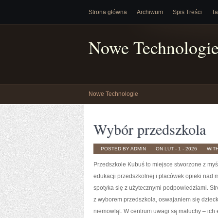
Strona główna
Archiwum
Spis Treści
Ta
Nowe Technologi
Nowe Technologie
Wybór przedszkola
POSTED BY ADMIN
ON LUT - 1 - 2026
WIT
Przedszkole Kubuś
to miejsce stworzone z myśl
edukacji przedszkolnej i placówek opieki nad 
spotyka się z użytecznymi podpowiedziami. St
z wyborem przedszkola, oswajaniem się dzieck
niemowląt. W centrum uwagi są maluchy – ich e