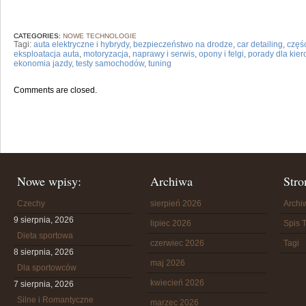
CATEGORIES:
NOWE TECHNOLOGIE
Tagi:
auta elektryczne i hybrydy
,
bezpieczeństwo na drodze
,
car detailing
,
częś
eksploatacja auta
,
motoryzacja
,
naprawy i serwis
,
opony i felgi
,
porady dla kie
ekonomia jazdy
,
testy samochodów
,
tuning
Comments are closed.
Nowe wpisy:
Archiwa
Stro
Czechy
sierpień 2026
Arch
9 sierpnia, 2026
lipiec 2026
Spis T
Dieta sportowa
czerwiec 2026
Tagi
8 sierpnia, 2026
maj 2026
Dla sportowców
kwiecień 2026
7 sierpnia, 2026
Silne i Romantyczne
marzec 2026