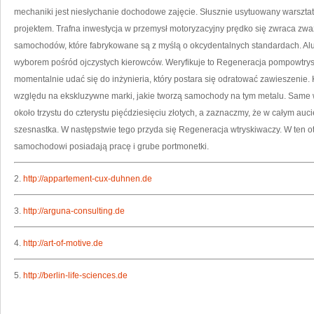
mechaniki jest niesłychanie dochodowe zajęcie. Słusznie usytuowany warszta
projektem. Trafna inwestycja w przemysł motoryzacyjny prędko się zwraca zważ
samochodów, które fabrykowane są z myślą o okcydentalnych standardach. Al
wyborem pośród ojczystych kierowców. Weryfikuje to Regeneracja pompowtrys
momentalnie udać się do inżynieria, który postara się odratować zawieszenie. K
względu na ekskluzywne marki, jakie tworzą samochody na tym metalu. Same
około trzystu do czterystu pięćdziesięciu złotych, a zaznaczmy, że w całym au
szesnastka. W następstwie tego przyda się Regeneracja wtryskiwaczy. W ten 
samochodowi posiadają pracę i grube portmonetki.
2.
http://appartement-cux-duhnen.de
3.
http://arguna-consulting.de
4.
http://art-of-motive.de
5.
http://berlin-life-sciences.de