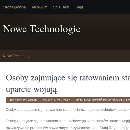
Strona główna
Archiwum
Spis Treści
Tagi
Nowe Technologie
Nowe Technologie
Osoby zajmujące się ratowaniem st
uparcie wojują
O
POSTED BY ADMIN
ON GRU - 22 - 2025
WITH
MOŻLIWOŚĆ KOMENTOWANIA
Z
Z
S
Osoby zaprzątające się ratowaniem stanu technicznego samochodów uparcie
R
S
T
A
Osoby zajmujące się ratowaniem stanu fachowego samochodów uparcie wojują
U
W
rozwiązywanie problemów powiązanych z żywotnością aut. Tutaj Regeneracja