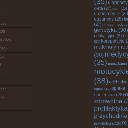
(35)
diagnost
dieta
(27)
dom
(26)
e-commerce.
(28
026
egzaminy
(28)
fa
2025
(27)
fitness medyc
genetyka
(30)
2025
edukacyjne
(27)
i
ik 2025
korepetycje
(
(25)
materiały me
2025
medyc
(30)
2025
(35)
mieszkanie
5
motocykl
2025
(38)
odchudza
opieka
ogród
(26)
2025
o
społeczna
(28)
025
zdrowotna
(
profilaktyka
przychodnia
re
psychologia
(26)