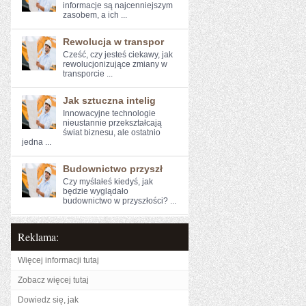
informacje są najcenniejszym⁣
zasobem, a ich ...
Rewolucja w transpor
Cześć, czy jesteś ciekawy, ⁤jak⁢
rewolucjonizujące‍ zmiany⁢ w
transporcie​ ...
Jak sztuczna intelig
Innowacyjne technologie
nieustannie przekształcają
świat biznesu, ale ostatnio
jedna ...
Budownictwo przyszł
Czy myślałeś kiedyś, jak
⁢będzie wyglądało
budownictwo w przyszłości? ...
Reklama:
Więcej informacji tutaj
Zobacz więcej tutaj
Dowiedz się, jak