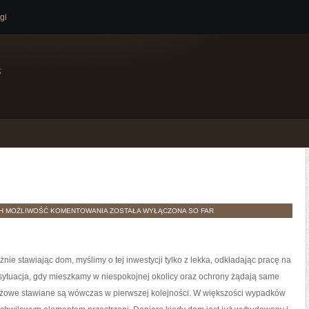
gi
e
REMONTY
TH
MOŻLIWOŚĆ KOMENTOWANIA
ZOSTAŁA WYŁĄCZONA
SO FAR
ie stawiając dom, myślimy o tej inwestycji tylko z lekka, odkładając pracę na
t sytuacja, gdy mieszkamy w niespokojnej okolicy oraz ochrony żądają same
ażowe stawiane są wówczas w pierwszej kolejności. W większości wypadków