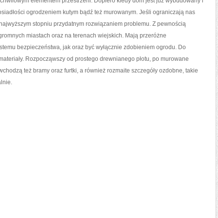
nie chwilowym elementem przestrzeni. Dopiero kiedy dom jest już wybudowany i
posiadłości ogrodzeniem kutym bądź też murowanym. Jeśli ograniczają nas
ę w najwyższym stopniu przydatnym rozwiązaniem problemu. Z pewnością
romnych miastach oraz na terenach wiejskich. Mają przeróżne
ystemu bezpieczeństwa, jak oraz być wyłącznie zdobieniem ogrodu. Do
materiały. Rozpocząwszy od prostego drewnianego płotu, po murowane
wchodzą też bramy oraz furtki, a również rozmaite szczegóły ozdobne, takie
lnie.