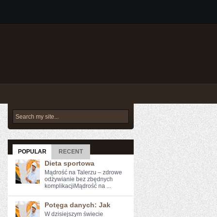
POPULAR
RECENT
Dieta sportowa
Mądrość na Talerzu – zdrowe
odżywianie bez zbędnych
komplikacjiMądrość na ...
Potęga danych: Jak
W dzisiejszym świecie