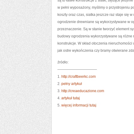
są to łatwe konstrukcje z siatki, będące jedy
w pełni wyposażony, myślimy o przystrojeniu 
koszty oraz czas, siatka jeszcze raz staje si
ogrodzenie drewniane są wykorzystywane w og
przeznaczenie. Są w stanie tworzyć element s
budowy ogrodzenia wykorzystywane są różne 
konstrukcje. W skład otoczenia nieruchomości 
jak ostre wykończenia czy bramy otwierane zda
źródło:
———————————
1.
http://craftbeerkc.com
2.
pełny artykuł
3.
http://creaeducazione.com
4.
artykuł tutaj
5.
więcej informacji tutaj