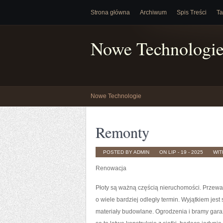
Strona główna
Archiwum
Spis Treści
Ta
Nowe Technologi
Nowe Technologie
Remonty
POSTED BY ADMIN
ON LIP - 19 - 2025
WI
Renowacja
Płoty są ważną częścią nieruchomości. Przeważn
o wiele bardziej odległy termin. Wyjątkiem jes
materiały budowlane. Ogrodzenia i bramy gar