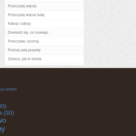
Przeczytaj więcej
Przeczytaj więcej tutaj
Kliknij i odkryj
Dowiedz się, co nowego
Przeczytaj i poznaj
Poznaj całą prawdę
Zobacz, jak to działa
cja wnętrz
30)
a
(30)
wo
by