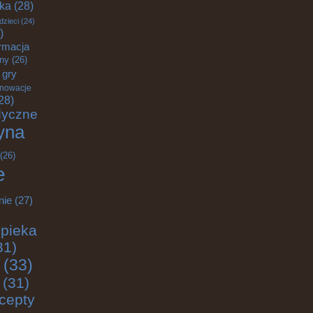
yka
(28)
dzieci
(24)
)
rmacja
zny
(26)
gry
nnowacje
28)
dyczne
yna
(26)
e
nie
(27)
pieka
31)
(33)
(31)
cepty