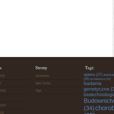
a
Strony
Tagi:
apteka
(27)
aranża
2026
Archiwum
(26)
architektura
(24)
badania
6
Spis Treści
genetyczne
(
2026
Tagi
biotechnologi
Budownict
2026
choro
(34)
026