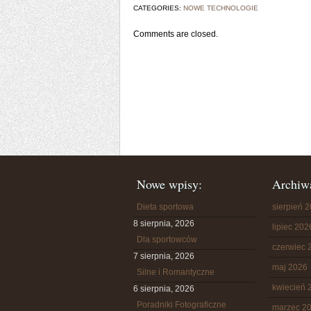
CATEGORIES:
NOWE TECHNOLOGIE
Comments are closed.
Nowe wpisy:
Archiw
Dieta sportowa
sierpień 
8 sierpnia, 2026
lipiec 202
Dla sportowców
czerwiec 
7 sierpnia, 2026
maj 2026
Silne i Romantyczne
kwiecień 
6 sierpnia, 2026
Poradniki Fotograficzne
marzec 2