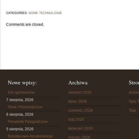
CATEGORIES:
NOWE TECHNOLOGIE
Comments are closed.
Nowe wpisy:
Archiwa
Stro
Dla sportowców
sierpień 2026
Arch
7 sierpnia, 2026
lipiec 2026
Spis T
Silne i Romantyczne
czerwiec 2026
Tagi
6 sierpnia, 2026
maj 2026
Poradniki Fotograficzne
kwiecień 2026
5 sierpnia, 2026
Bohaterowie Amatorskiego
marzec 2026