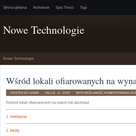
Strona główna
Archiwum
Spis Treści
Tagi
Nowe Technologie
Nowe Technologie
Wśród lokali ofiarowanych na wyna
WŚ
POSTED BY ADMIN
ON LIS - 4 - 2025
WITH
MOŻLIWOŚĆ KOMENTOWANIA
ZO
LOK
OF
Pośród lokali ofiarowanych na najem lub sprzedaż
NA
WY
LUB
SP
1.
nawigacja
2.
teksty