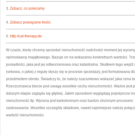
3.
Zobacz, co polecamy
4.
Zobacz powiązane treści
5.
http://cat-therapy.de
W czasie, kiedy chcemy sprzedać nieruchomość nadchodzi moment jej wyceny.
opiniodawcę majątkowego. Bazuje on na wskazaniu konkretnych wartości. Trze
posiadłości, jaka jest jej odtworzeniowa oraz katastralna. Skutkiem tego wej
rynkowa, o jakiej z reguły słyszy się w procesie sprzedaży, jest formułowana dl
przedmiotem obrotu. Świadczy to, że należy szacunkowo wskazać jaka cena b
Rzeczoznawca bierze pod uwagę wszelkie cechy nieruchomości. Ważne jest położ
dalszym etapie zagląda się głębiej. Jakim sposobem wyglądają pojedyncze ins
nieruchomość itp. Wycena jest karkołomnym oraz bardzo złożonym procesem. 
zastosowania. Wszelkie szczegóły składowe, nawet najmniejsze należy połącz
wartość nieruchomości.